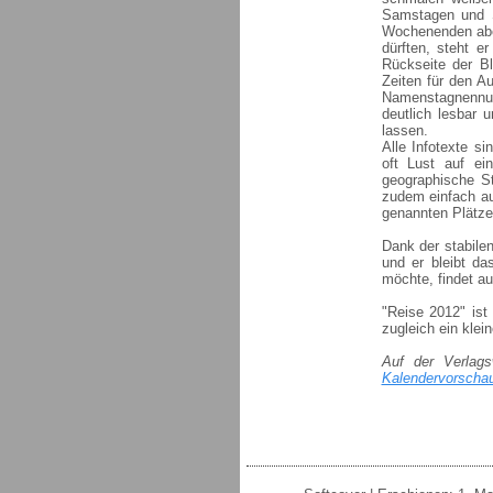
Samstagen und S
Wochenenden abe
dürften, steht e
Rückseite der Bl
Zeiten für den 
Namenstagnennu
deutlich lesbar u
lassen.
Alle Infotexte si
oft Lust auf ei
geographische St
zudem einfach au
genannten Plätze
Dank der stabile
und er bleibt da
möchte, findet au
"Reise 2012" ist
zugleich ein kle
Auf der Verlags
Kalendervorscha