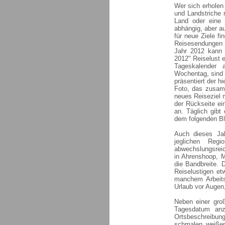
Wer sich erholen
und Landstriche 
Land oder eine 
abhängig, aber a
für neue Ziele f
Reisesendungen 
Jahr 2012 kann 
2012" Reiselust e
Tageskalender 
Wochentag, sind 
präsentiert der h
Foto, das zusamm
neues Reiseziel m
der Rückseite ei
an. Täglich gib
dem folgenden Bl
Auch dieses Jahr
jeglichen Reg
abwechslungsreic
in Ahrenshoop, M
die Bandbreite. 
Reiselustigen et
manchem Arbeits
Urlaub vor Augen,
Neben einer groß
Tagesdatum anz
Ortsbeschreibung
schmalen weißen 