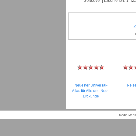
Softcover | Erschienen: 1. Ma
Z
Neuester Universal-
Reis
Atlas für Alte und Neue
Erdkunde
Media-Mania