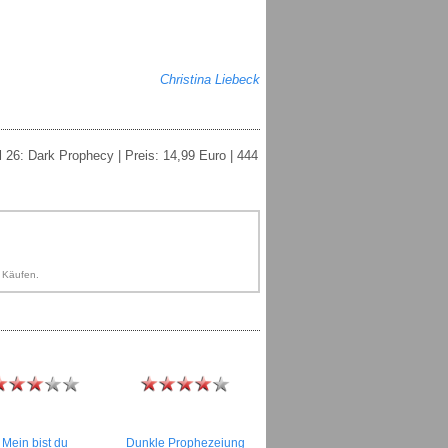
Christina Liebeck
l 26: Dark Prophecy | Preis: 14,99 Euro | 444
n Käufen.
Mein bist du
Dunkle Prophezeiung