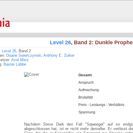
Level 26
, Band 2: Dunkle Proph
:
Level 26
, Band 2
ren:
Duane Swierczynski
,
Anthony E. Zuiker
etzer:
Axel Merz
g:
Bastei Lübbe
Gesamt
Anspruch
Aufmachung
Brutalität
Preis - Leistungs - Verhältnis
Spannung
Nachdem Steve Dark den Fall "Sqweegel" auf so endgült
abgeschlossen hat, ist er nicht mehr derselbe. Er verlässt di