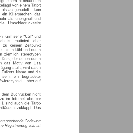
olgt einem altbekannten
zeljagd von einem Tatort
r als ausgenudelt – kein
n ein Killerpärchen, das
ehr als unoriginell und
die Umschlagrückseite
en Krimiserie "CSI" und
 ist routiniert, aber
er zu keinem Zeitpunkt
 klinisch-kühl und durch
en ziemlich stereotypen
e Dark, der schon durch
ch das Motiv von Lisa
gung stellt, wird rasch
e. Zuikers Name und die
 sein, ein begnadeter
Swierczynski – aber auf
f dem Buchrücken nicht
zu im Internet abrufbar
 1 sind auch die Tarot-
ttäuscht zuklappt. Das
entsprechende Codewort
e Registrierung o.ä. ist