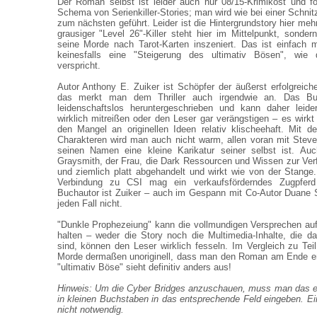
Der Roman selbst ist leider auch nur 08/15-Krimikost und f
Schema von Serienkiller-Stories; man wird wie bei einer Schnit
zum nächsten geführt. Leider ist die Hintergrundstory hier meh
grausiger "Level 26"-Killer steht hier im Mittelpunkt, sonder
seine Morde nach Tarot-Karten inszeniert. Das ist einfach m
keinesfalls eine "Steigerung des ultimativ Bösen", wie 
verspricht.
Autor Anthony E. Zuiker ist Schöpfer der äußerst erfolgreich
das merkt man dem Thriller auch irgendwie an. Das Buch
leidenschaftslos heruntergeschrieben und kann daher leid
wirklich mitreißen oder den Leser gar verängstigen – es wirkt
den Mangel an originellen Ideen relativ klischeehaft. Mit d
Charakteren wird man auch nicht warm, allen voran mit Stev
seinen Namen eine kleine Karikatur seiner selbst ist. Au
Graysmith, der Frau, die Dark Ressourcen und Wissen zur Verfü
und ziemlich platt abgehandelt und wirkt wie von der Stang
Verbindung zu CSI mag ein verkaufsförderndes Zugpferd
Buchautor ist Zuiker – auch im Gespann mit Co-Autor Duane 
jeden Fall nicht.
"Dunkle Prophezeiung" kann die vollmundigen Versprechen au
halten – weder die Story noch die Multimedia-Inhalte, die da
sind, können den Leser wirklich fesseln. Im Vergleich zu Teil
Morde dermaßen unoriginell, dass man den Roman am Ende en
"ultimativ Böse" sieht definitiv anders aus!
Hinweis: Um die Cyber Bridges anzuschauen, muss man das 
in kleinen Buchstaben in das entsprechende Feld eingeben. Ein
nicht notwendig.