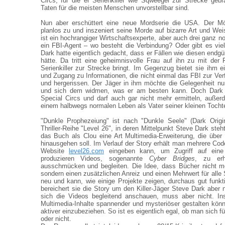
Circs, für die er Serienkiller wie Sqweegel zur Strecke gebra
Taten für die meisten Menschen unvorstellbar sind.
Nun aber erschüttert eine neue Mordserie die USA. Der Mö
planlos zu und inszeniert seine Morde auf bizarre Art und Wei
ist ein hochrangiger Wirtschaftsexperte, aber auch drei ganz 
ein FBI-Agent – wo besteht die Verbindung? Oder gibt es viel
Dark hatte eigentlich gedacht, dass er Fällen wie diesen endg
hätte. Da tritt eine geheimnisvolle Frau auf ihn zu mit der
Serienkiller zur Strecke bringt. Im Gegenzug bietet sie ihm 
und Zugang zu Informationen, die nicht einmal das FBI zur Verf
und hergerissen. Der Jäger in ihm möchte die Gelegenheit n
und sich dem widmen, was er am besten kann. Doch Dark is
Special Circs und darf auch gar nicht mehr ermitteln, auße
einem halbwegs normalen Leben als Vater seiner kleinen Tocht
"Dunkle Prophezeiung" ist nach "Dunkle Seele" (Dark Origin
Thriller-Reihe "Level 26", in deren Mittelpunkt Steve Dark steht
das Buch als Clou eine Art Multimedia-Erweiterung, die über
hinausgehen soll. Im Verlauf der Story erhält man mehrere Cod
Website
level26.com
eingeben kann, um Zugriff auf eine
produzieren Videos, sogenannte
Cyber Bridges
, zu erh
ausschmücken und begleiten. Die Idee, dass Bücher nicht me
sondern einen zusätzlichen Anreiz und einen Mehrwert für alle S
neu und kann, wie einige Projekte zeigen, durchaus gut funkti
bereichert sie die Story um den Killer-Jäger Steve Dark aber 
sich die Videos begleitend anschauen, muss aber nicht. I
Multimedia-Inhalte spannender und mysteriöser gestalten kö
aktiver einzubeziehen. So ist es eigentlich egal, ob man sich fü
oder nicht.