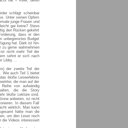
cht hat – Killer, deren
rder schlägt scheinbar
se. Unter seinen Opfern
normale junge Frauen und
leicht gar keine? Steve
ültig den Rücken gekehrt
 Forderung, dass er den
ein unbegrenztes Budget
ügung hat. Dark ist hin-
ur zu gerne wahrnehmen
t nicht mehr Teil der
rdem sehnt er sich nach
er Libby …
s) der zweite Teil der
. Wie auch Teil 1 bietet
 das bloße Leseerlebnis
ewörter, die man auf der
 Reihe von aufwändig
alten, die die Story
hr bloße Lektüre sind,
inne anbieten, ist nicht
onieren. In diesem Fall
nicht wirklich. Man kann
nsgesamt hätte man die
nnen, um den Leser noch
r die Videos interessiert