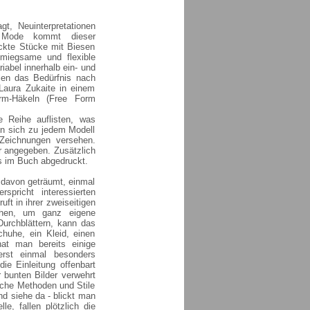
gt, Neuinterpretationen
ser Mode kommt dieser
ickte Stücke mit Biesen
hmiegsame und flexible
iabel innerhalb ein- und
llen das Bedürfnis nach
Laura Zukaite in einem
orm-Häkeln (Free Form
e Reihe auflisten, was
den sich zu jedem Modell
Zeichnungen versehen.
r angegeben. Zusätzlich
s im Buch abgedruckt.
t davon geträumt, einmal
pricht interessierten
ft in ihrer zweiseitigen
sehen, um ganz eigene
Durchblättern, kann das
huhe, ein Kleid, einen
at man bereits einige
rst einmal besonders
e Einleitung offenbart
 bunten Bilder verwehrt
ische Methoden und Stile
nd siehe da - blickt man
e, fallen plötzlich die