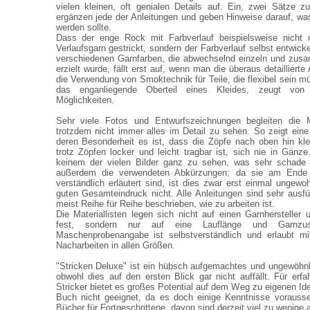
vielen kleinen, oft genialen Details auf. Ein, zwei Sätze 
ergänzen jede der Anleitungen und geben Hinweise darauf, was 
werden sollte.
Dass der enge Rock mit Farbverlauf beispielsweise nicht 
Verlaufsgarn gestrickt, sondern der Farbverlauf selbst entwicke
verschiedenen Garnfarben, die abwechselnd einzeln und zusa
erzielt wurde, fällt erst auf, wenn man die überaus detaillierte
die Verwendung von Smoktechnik für Teile, die flexibel sein m
das enganliegende Oberteil eines Kleides, zeugt von
Möglichkeiten.
Sehr viele Fotos und Entwurfszeichnungen begleiten die M
trotzdem nicht immer alles im Detail zu sehen. So zeigt ein
deren Besonderheit es ist, dass die Zöpfe nach oben hin kl
trotz Zöpfen locker und leicht tragbar ist, sich nie in Gänze
keinem der vielen Bilder ganz zu sehen, was sehr schade 
außerdem die verwendeten Abkürzungen; da sie am Ende
verständlich erläutert sind, ist dies zwar erst einmal ungewo
guten Gesamteindruck nicht. Alle Anleitungen sind sehr ausfüh
meist Reihe für Reihe beschrieben, wie zu arbeiten ist.
Die Materiallisten legen sich nicht auf einen Garnhersteller 
fest, sondern nur auf eine Lauflänge und Garnzus
Maschenprobenangabe ist selbstverständlich und erlaubt m
Nacharbeiten in allen Größen.
"Stricken Deluxe" ist ein hübsch aufgemachtes und ungewöhn
obwohl dies auf den ersten Blick gar nicht auffällt. Für erfa
Stricker bietet es großes Potential auf dem Weg zu eigenen Ide
Buch nicht geeignet, da es doch einige Kenntnisse vorausse
Bücher für Fortgeschrittene, davon sind derzeit viel zu wenige