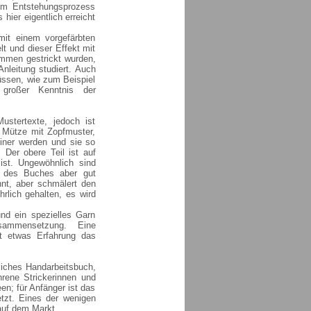
zum Entstehungsprozess
hier eigentlich erreicht
mit einem vorgefärbten
lt und dieser Effekt mit
mmen gestrickt wurden,
 Anleitung studiert. Auch
üssen, wie zum Beispiel
 großer Kenntnis der
ustertexte, jedoch ist
e Mütze mit Zopfmuster,
einer werden und sie so
. Der obere Teil ist auf
ist. Ungewöhnlich sind
 des Buches aber gut
hnt, aber schmälert den
rlich gehalten, es wird
und ein spezielles Garn
ammensetzung. Eine
it etwas Erfahrung das
liches Handarbeitsbuch,
hrene Strickerinnen und
en; für Anfänger ist das
tzt. Eines der wenigen
 auf dem Markt.