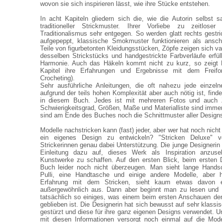
wovon sie sich inspirieren lässt, wie ihre Stücke entstehen.
In acht Kapiteln gliedern sich die, wie die Autorin selbst sa
traditioneller Strickmuster. Ihrer Vorliebe zu zeitlo
Traditionalismus sehr entgegen. So werden glatt rechts gestr
aufgepeppt, klassische Smokmuster funktionieren als ansc
Teile von figurbetonten Kleidungsstücken, Zöpfe zeigen sich var
desselben Strickstücks und handgestrickte Farbverläufe erfü
Harmonie. Auch das Häkeln kommt nicht zu kurz, so zeigt 
Kapitel ihre Erfahrungen und Ergebnisse mit dem Freif
Crocheting).
Sehr ausführliche Anleitungen, die oft nahezu jede einzeln
aufgrund der teils hohen Komplexität aber auch nötig ist, fin
in diesem Buch. Jedes ist mit mehreren Fotos und auch 
Schwierigkeitsgrad, Größen, Maße und Materialliste sind imme
sind am Ende des Buches noch die Schnittmuster aller Design
Modelle nachstricken kann (fast) jeder, aber wer hat noch nich
ein eigenes Design zu entwickeln? "Stricken Deluxe" vers
Strickerinnen genau dabei Unterstützung. Die junge Designerin ru
Einleitung dazu auf, dieses Werk als Inspiration anzu
Kunstwerke zu schaffen. Auf den ersten Blick, beim ersten 
Buch leider noch nicht überzeugen. Man sieht lange Handsc
Pulli, eine Handtasche und einige andere Modelle, aber h
Erfahrung mit dem Stricken, sieht kaum etwas davon e
außergewöhnlich aus. Dann aber beginnt man zu lesen und di
tatsächlich so einiges, was einem beim ersten Anschauen der
geblieben ist. Die Designerin hat sich bewusst auf sehr klass
gestürzt und diese für ihre ganz eigenen Designs verwendet. U
mit diesen Informationen versorgt noch einmal auf die Modell