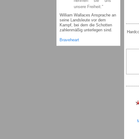
nehmen sie uns
unsere Freiheit."
William Wallaces Ansprache an
seine Landsleute vor dem
Kampf, bei dem die Schotten
zahlenmäßig unterlegen sind.
Hardco
Braveheart