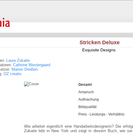
Stricken Deluxe
Exquisite Designs
ren:
Laura Zukaite
tratoren:
Cathrine Westergaard
setzer:
Marion Drießen
g:
OZ creativ
Gesamt
Anspruch
Aufmachung
Bildqualität
Preis - Leistungs - Verhältnis
Wie arbeitet eigentlich eine Handarbeitsdesignerin? Die erfol
Zukaite lebt in New York und zeigt in diesem Buch, wie sie