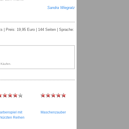
Sandra Wiegratz
s | Preis: 19,95 Euro | 144 Seiten | Sprache:
n Käufen.
arbenspiel mit
Maschenzauber
rkürzten Reihen