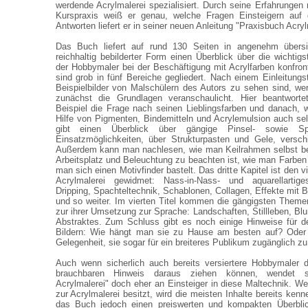
werdende Acrylmalerei spezialisiert. Durch seine Erfahrungen 
Kurspraxis weiß er genau, welche Fragen Einsteigern auf
Antworten liefert er in seiner neuen Anleitung "Praxisbuch Acryl
Das Buch liefert auf rund 130 Seiten in angenehm übersic
reichhaltig bebilderter Form einen Überblick über die wichti
der Hobbymaler bei der Beschäftigung mit Acrylfarben konfronti
sind grob in fünf Bereiche gegliedert. Nach einem Einleitungs
Beispielbilder von Malschülern des Autors zu sehen sind, we
zunächst die Grundlagen veranschaulicht. Hier beantwor
Beispiel die Frage nach seinen Lieblingsfarben und danach, 
Hilfe von Pigmenten, Bindemitteln und Acrylemulsion auch sel
gibt einen Überblick über gängige Pinsel- sowie Sp
Einsatzmöglichkeiten, über Strukturpasten und Gele, versch
Außerdem kann man nachlesen, wie man Keilrahmen selbst b
Arbeitsplatz und Beleuchtung zu beachten ist, wie man Farben 
man sich einen Motivfinder bastelt. Das dritte Kapitel ist den v
Acrylmalerei gewidmet: Nass-in-Nass- und aquarellartige
Dripping, Spachteltechnik, Schablonen, Collagen, Effekte mit B
und so weiter. Im vierten Titel kommen die gängigsten Them
zur ihrer Umsetzung zur Sprache: Landschaften, Stillleben, Bl
Abstraktes. Zum Schluss gibt es noch einige Hinweise für d
Bildern: Wie hängt man sie zu Hause am besten auf? Ode
Gelegenheit, sie sogar für ein breiteres Publikum zugänglich 
Auch wenn sicherlich auch bereits versiertere Hobbymaler 
brauchbaren Hinweis daraus ziehen können, wendet s
Acrylmalerei" doch eher an Einsteiger in diese Maltechnik. We
zur Acrylmalerei besitzt, wird die meisten Inhalte bereits kenne
das Buch jedoch einen preiswerten und kompakten Überblic