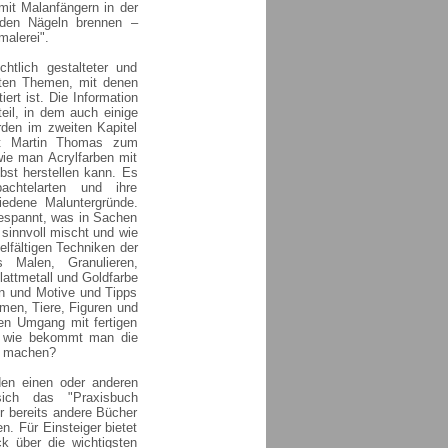
mit Malanfängern in der
 den Nägeln brennen –
malerei".
htlich gestalteter und
gsten Themen, mit denen
ert ist. Die Information
teil, in dem auch einige
rden im zweiten Kapitel
tet Martin Thomas zum
wie man Acrylfarben mit
bst herstellen kann. Es
achtelarten und ihre
iedene Maluntergründe.
espannt, was in Sachen
sinnvoll mischt und wie
ielfältigen Techniken der
s Malen, Granulieren,
lattmetall und Goldfarbe
en und Motive und Tipps
umen, Tiere, Figuren und
en Umgang mit fertigen
r wie bekommt man die
zu machen?
den einen oder anderen
ich das "Praxisbuch
r bereits andere Bücher
n. Für Einsteiger bietet
k über die wichtigsten