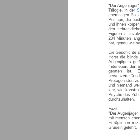
"Der Augenjäger" 
Trilogie, in der
S
ehemaligen Poliz
Position, die bei
und ihnen körper
den schrecklich
Figuren ist invo
284 Minuten lang 
hat, genau wie se
Die Geschichte s
Hörer die blinde
Augenjägers ger
miterleben, den e
geraten ist. 
nervenzerreißen
Protagonisten zu
und niemand weiß
klar, wie konstru
Psyche des Zuhör
durchzuhalten.
Fazit:
"Der Augenjäger"
mit menschlichen
Erträglichen rei
Gruseln gelehrt.