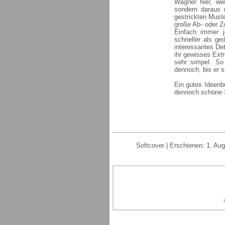
Wagner hier, wi
sondern daraus 
gestrickten Must
große Ab- oder Z
Einfach immer j
schneller als ge
interessantes De
ihr gewisses Extr
sehr simpel. S
dennoch, bis er s
Ein gutes Ideenb
dennoch schöne 
Softcover | Erschienen: 1. Au