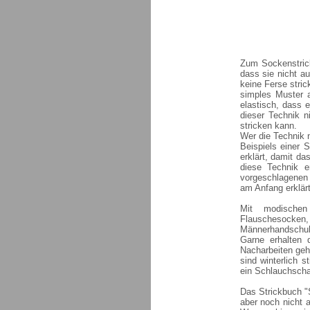
Zum Sockenstrick
dass sie nicht a
keine Ferse stric
simples Muster 
elastisch, dass 
dieser Technik n
stricken kann.
Wer die Technik n
Beispiels einer
erklärt, damit da
diese Technik e
vorgeschlagenen 
am Anfang erklärt
Mit modischen
Flauschesocken
Männerhandschuh
Garne erhalten 
Nacharbeiten geht
sind winterlich 
ein Schlauchschal
Das Strickbuch "S
aber noch nicht 