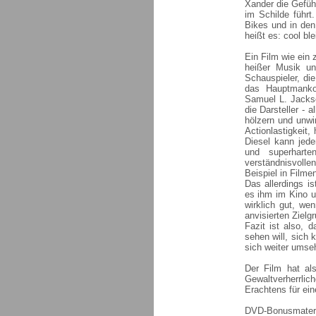
Xander die Gefühl
im Schilde führt
Bikes und in den
heißt es: cool ble
Ein Film wie ein 
heißer Musik u
Schauspieler, di
das Hauptmanko
Samuel L. Jackso
die Darsteller - 
hölzern und unwir
Actionlastigkeit
Diesel kann jede
und superhart
verständnisvoll
Beispiel in Filme
Das allerdings i
es ihm im Kino u
wirklich gut, we
anvisierten Zielgr
Fazit ist also, 
sehen will, sich
sich weiter umse
Der Film hat al
Gewaltverherrli
Erachtens für ein
DVD-Bonusmateri