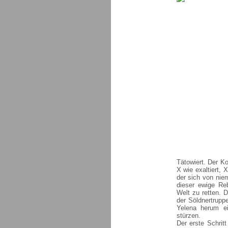
Tätowiert. Der K
X wie exaltiert, 
der sich von nie
dieser ewige Re
Welt zu retten. 
der Söldnertrupp
Yelena herum ei
stürzen.
Der erste Schrit