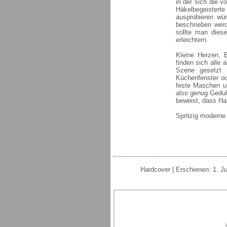
in der sich die v
Häkelbegeister
ausprobieren wür
beschrieben werd
sollte man diese
erleichtern.
Kleine Herzen, 
finden sich alle 
Szene gesetzt 
Küchenfenster o
feste Maschen u
also genug Geduld
beweist, dass Ha
Spritzig moderne
Hardcover | Erschienen: 1. J