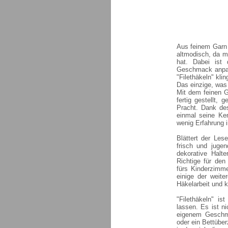
Aus feinem Garn 
altmodisch, da m
hat. Dabei ist 
Geschmack anpas
"Filethäkeln" kli
Das einzige, was
Mit dem feinen G
fertig gestellt, 
Pracht. Dank de
einmal seine Ken
wenig Erfahrung i
Blättert der Les
frisch und jugen
dekorative Halt
Richtige für den
fürs Kinderzimm
einige der weite
Häkelarbeit und k
"Filethäkeln" i
lassen. Es ist n
eigenem Geschma
oder ein Bettüber