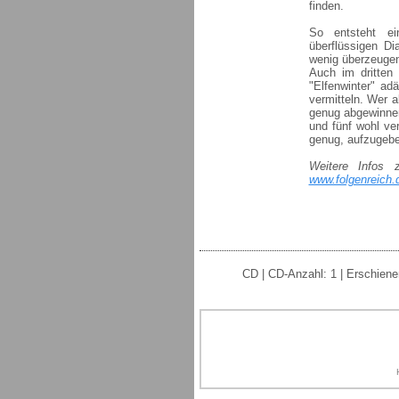
finden.
So entsteht ei
überflüssigen D
wenig überzeugen
Auch im dritten 
"Elfenwinter" a
vermitteln. Wer 
genug abgewinnen
und fünf wohl ve
genug, aufzugebe
Weitere Infos 
www.folgenreich.d
CD | CD-Anzahl: 1 | Erschiene