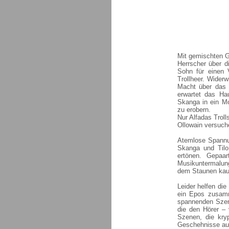
Mit gemischten G
Herrscher über d
Sohn für einen 
Trollheer. Widerw
Macht über das V
erwartet das Ha
Skanga in ein Mo
zu erobern.
Nur Alfadas Trol
Ollowain versuch
Atemlose Spannu
Skanga und Tilo
ertönen. Gepaar
Musikuntermalun
dem Staunen kaum
Leider helfen die
ein Epos zusamm
spannenden Szen
die den Hörer – 
Szenen, die kry
Geschehnisse aufa