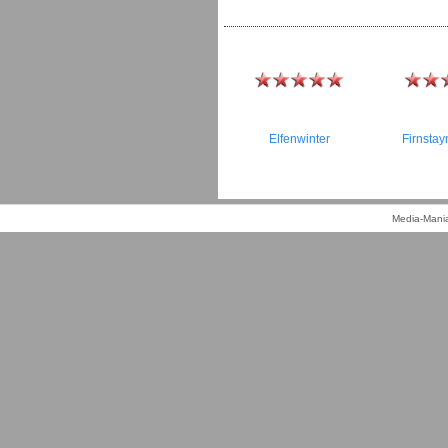
Elfenwinter
Firnstay
Media-Mania