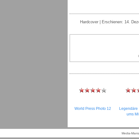
Hardcover | Erschienen: 14. Dez
World Press Photo 12
Legendäre 
ums Mi
Media-Mania