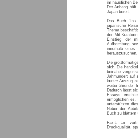
im häuslichen Be
Der Anhang hält 
Japan bereit.
Das Buch "Ins L
japanische Reise
Thema beschäfti
der Mit-Kurator
Einstieg, der mi
Aufbereitung so
innerhalb eines
herauszusuchen.
Die großformatige
sich. Die handkol
beinahe vergesse
Jahrhundert auf 
kurzer Auszug a
weiterführende 
Dadurch lässt si
Essays erschli
ermöglichen es, 
unterstützen die
Neben den Abbil
Buch zu blättern
Fazit: Ein vortr
Druckqualität, s