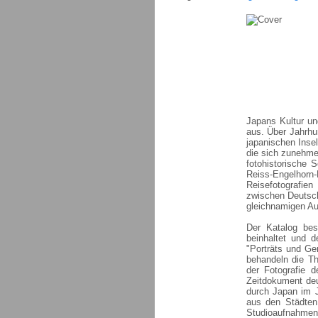
Japans Kultur un
aus. Über Jahrhu
japanischen Insel
die sich zunehme
fotohistorische 
Reiss-Engelhorn
Reisefotografie
zwischen Deutsch
gleichnamigen Aus
Der Katalog bes
beinhaltet und 
"Porträts und Ge
behandeln die Th
der Fotografie d
Zeitdokument de
durch Japan im J
aus den Städten
Studioaufnahmen, 