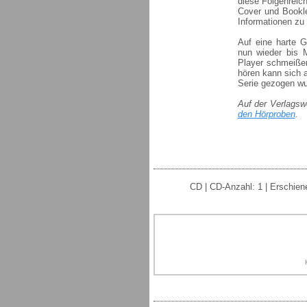
diese Folgenreich
Cover und Bookle
Informationen zu 
Auf eine harte G
nun wieder bis 
Player schmeißen
hören kann sich a
Serie gezogen wu
Auf der Verlagsw
den Hörproben
.
CD | CD-Anzahl: 1 | Erschien