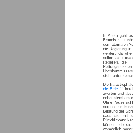
In Afrika geht 
Brandis ist zunä
dem atomaren As
die Regierung in 
werden, da offe
sollen also mas
Rebellen, die "
Rettungsmissi
Hochkommissars a
steht unter keine
Die katastrophal
die Erde 1"
berei
zweiten und absch
dabei atemberaub
Ohne Pause schla
sorgen für kurz
Leistung der Spr
dass sie mit d
Rückblickend kan
können, ob sie
womöglich sogar 