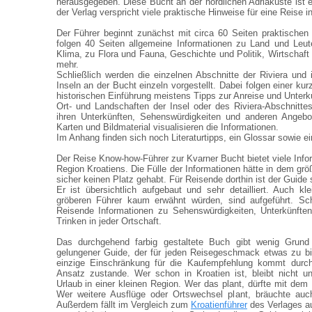
herausgegeben. Diese Bucht an der nördlichen Adriaküste ist 
der Verlag verspricht viele praktische Hinweise für eine Reise i
Der Führer beginnt zunächst mit circa 60 Seiten praktische
folgen 40 Seiten allgemeine Informationen zu Land und Leut
Klima, zu Flora und Fauna, Geschichte und Politik, Wirtschaft
mehr.
Schließlich werden die einzelnen Abschnitte der Riviera und i
Inseln an der Bucht einzeln vorgestellt. Dabei folgen einer k
historischen Einführung meistens Tipps zur Anreise und Unterk
Ort- und Landschaften der Insel oder des Riviera-Abschnittes 
ihren Unterkünften, Sehenswürdigkeiten und anderen Angebot
Karten und Bildmaterial visualisieren die Informationen.
Im Anhang finden sich noch Literaturtipps, ein Glossar sowie ei
Der Reise Know-how-Führer zur Kvarner Bucht bietet viele Info
Region Kroatiens. Die Fülle der Informationen hätte in dem gr
sicher keinen Platz gehabt. Für Reisende dorthin ist der Guide
Er ist übersichtlich aufgebaut und sehr detailliert. Auch kl
gröberen Führer kaum erwähnt würden, sind aufgeführt. Sch
Reisende Informationen zu Sehenswürdigkeiten, Unterkünft
Trinken in jeder Ortschaft.
Das durchgehend farbig gestaltete Buch gibt wenig Grund 
gelungener Guide, der für jeden Reisegeschmack etwas zu bi
einzige Einschränkung für die Kaufempfehlung kommt durch 
Ansatz zustande. Wer schon in Kroatien ist, bleibt nicht u
Urlaub in einer kleinen Region. Wer das plant, dürfte mit dem
Wer weitere Ausflüge oder Ortswechsel plant, bräuchte au
Außerdem fällt im Vergleich zum
Kroatienführer
des Verlages au