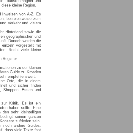
ein Touristenmagnet und
n diese kleine Region.
n Hinweisen von A-Z. Es
en, beispielsweise zum
 und Verkehr und vielem
hr Hinterland sowie die
urzen geographischen und
unft. Danach werden die
einzeln vorgestellt mit
en. Recht viele kleine
n Register.
rmationen zu der kleinen
ößeren Guide zu Kroatien
 sehr empfehlenswert.
eine Orte, die in einem
nell und sicher finden
en, Shoppen, Essen und
zur Kritik. Es ist ein
eten haben sollte. Eine
den sehr kleinteiligen
nbedingt seinen ganzen
 Konzept zufrieden sein.
ch noch andere Guides.
f, dass viele Texte fast