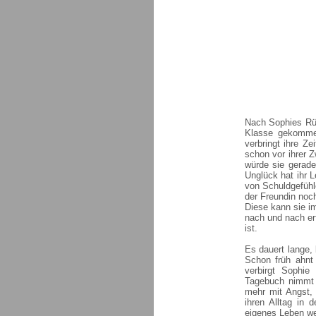
Nach Sophies Rüc
Klasse gekommen
verbringt ihre Ze
schon vor ihrer 
würde sie gerade
Unglück hat ihr L
von Schuldgefühl
der Freundin noc
Diese kann sie i
nach und nach er
ist.
Es dauert lange,
Schon früh ahnt
verbirgt Sophie
Tagebuch nimmt d
mehr mit Angst,
ihren Alltag in 
eigenes Leben we