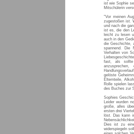
ist wie Sophie se
Mitschülerin vers
"Vor meinen Aug
zugestoßen ist. 
und nach die gan
ist es, die den L
leicht zu lesen 
auch in den Gedic
die Geschichte, 
spannend. Die N
Verhalten von So
Liebesgeschichte,
fast, als soll
anzusprechen,
Handlungsverlau
gelöste Geheimni
Elternteile, Alk
Rolle spielen las
des Buches zur 
Sophies Geschich
Leider wurden n
große, alles üb
ersten drei Viert
löst. Das kann i
Nebensächlichkei
Dies ist zu ei
widerspiegeln so
eines solchen Ve