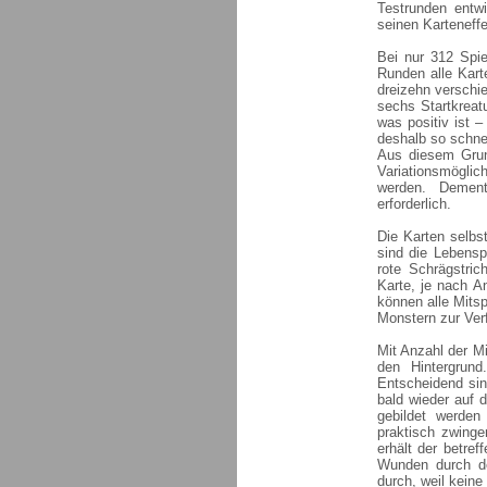
Testrunden entwi
seinen Karteneffe
Bei nur 312 Spie
Runden alle Kart
dreizehn verschi
sechs Startkreatu
was positiv ist –
deshalb so schne
Aus diesem Grund
Variationsmöglich
werden. Dement
erforderlich.
Die Karten selbs
sind die Lebensp
rote Schrägstri
Karte, je nach A
können alle Mitsp
Monstern zur Ver
Mit Anzahl der Mit
den Hintergrun
Entscheidend sin
bald wieder auf 
gebildet werden
praktisch zwing
erhält der betre
Wunden durch de
durch, weil keine