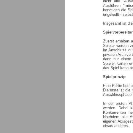
nicht alle "Aus
Ausführen "müss
benötigen die Spi
ungewollt - selbs
Insgesamt ist die 
Spielvorbereitu
Zuerst erhalten a
Spieler werden z
im Anschluss dur
privaten Archive 
dann nur einem 
Spieler Karten e
das Spiel kann b
Spielprinzip
Eine Partie beste
Die erste ist di
Abschlussphase w
In der ersten P
werden. Dabei ka
Konkurrenten he
Nachdem alle An
eigenen Ablagest
etwas anderes.