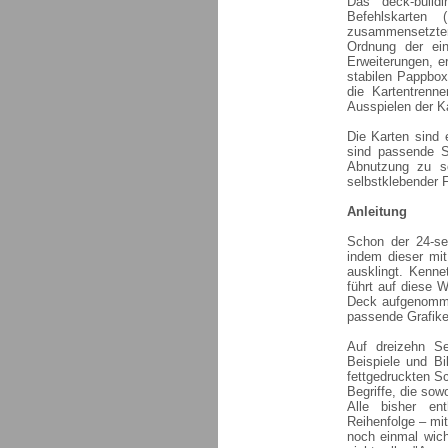
Das deck-build
Befehlskarten 
zusammensetzten
Ordnung der ein
Erweiterungen, e
stabilen Pappbox
die Kartentrenn
Ausspielen der Ka
Die Karten sind
sind passende S
Abnutzung zu s
selbstklebender 
Anleitung
Schon der 24-sei
indem dieser mit
ausklingt. Kenne
führt auf diese W
Deck aufgenomme
passende Grafiken
Auf dreizehn Se
Beispiele und Bi
fettgedruckten Sc
Begriffe, die sow
Alle bisher ent
Reihenfolge – mi
noch einmal wicht