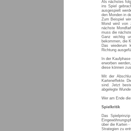
Als nächstes fol
ins Spiel gebrac
ausgespielt werd
den Monden in de
Zum Beispiel wir
Mond wird von z
nächste Mondfarb
muss die nächste
Ganz wichtig un
bekommen, die Ke
Das wiederum k
Richtung ausgefüh
In der Kaufphase
erworben werden,
diese können zus
Mit der Abschlu
Karteneffekte. D
sind. Jetzt best
abgelegte Wunde 
Wer am Ende die 
Spielkritik
Das Spielprinzip
Eingewöhnungsph
über die Karten 
Strategien zu en