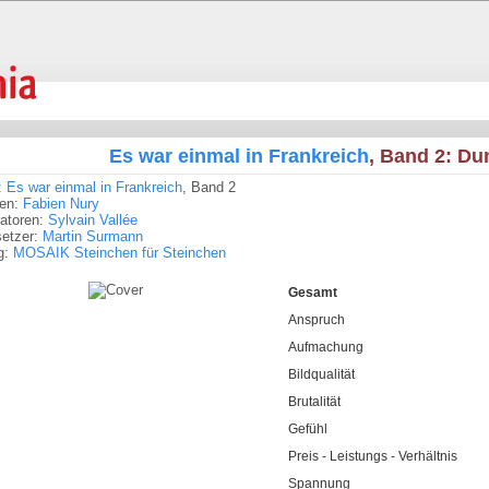
Es war einmal in Frankreich
, Band 2: Du
:
Es war einmal in Frankreich
, Band 2
ren:
Fabien Nury
tratoren:
Sylvain Vallée
setzer:
Martin Surmann
g:
MOSAIK Steinchen für Steinchen
Gesamt
Anspruch
Aufmachung
Bildqualität
Brutalität
Gefühl
Preis - Leistungs - Verhältnis
Spannung