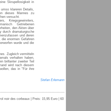
ine Skrupellosigkeit in
 umso klareren Details,
ben dieses Mannes zu
chen versucht.
s, Kriegsgewinnlers,
anisch Getriebenen
rheiten, den Akten über
y durch dramaturgische
mmenzufassen und deren
, die enormen Gefahren
terworfen wurde und die
es. Zugleich vermitteln
amals verhalten haben,
 brillanter zweiter Teil
iemand wird nach diesem
llen, das in "Für ihre
Stefan Erlemann
ol noir des corbeaux | Preis: 15,95 Euro | 60