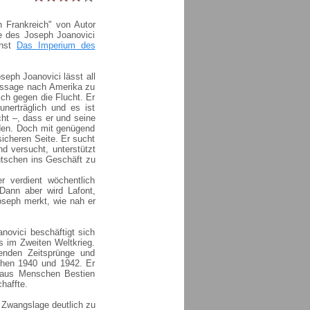
n Frankreich" von Autor
te des Joseph Joanovici
chst
Das Imperium des
seph Joanovici lässt all
Passage nach Amerika zu
ich gegen die Flucht. Er
unerträglich und es ist
ht –, dass er und seine
den. Doch mit genügend
sicheren Seite. Er sucht
d versucht, unterstützt
utschen ins Geschäft zu
r verdient wöchentlich
Dann aber wird Lafont,
oseph merkt, wie nah er
novici beschäftigt sich
 im Zweiten Weltkrieg.
enden Zeitsprünge und
schen 1940 und 1942. Er
, aus Menschen Bestien
haffte.
ie Zwangslage deutlich zu