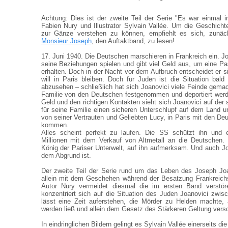
Achtung: Dies ist der zweite Teil der Serie "Es war einmal i
Fabien Nury und Illustrator Sylvain Vallée. Um die Geschich
zur Gänze verstehen zu können, empfiehlt es sich, zunä
Monsieur Joseph
, den Auftaktband, zu lesen!
17. Juni 1940. Die Deutschen marschieren in Frankreich ein. Jo
seine Beziehungen spielen und gibt viel Geld aus, um eine 
erhalten. Doch in der Nacht vor dem Aufbruch entscheidet er s
will in Paris bleiben. Doch für Juden ist die Situation bald 
abzusehen – schließlich hat sich Joanovici viele Feinde gemac
Familie von den Deutschen festgenommen und deportiert wer
Geld und den richtigen Kontakten sieht sich Joanovici auf der 
für seine Familie einen sicheren Unterschlupf auf dem Land un
von seiner Vertrauten und Geliebten Lucy, in Paris mit den De
kommen.
Alles scheint perfekt zu laufen. Die SS schützt ihn und e
Millionen mit dem Verkauf von Altmetall an die Deutschen. 
König der Pariser Unterwelt, auf ihn aufmerksam. Und auch J
dem Abgrund ist.
Der zweite Teil der Serie rund um das Leben des Joseph Joa
allein mit dem Geschehen während der Besatzung Frankreichs
Autor Nury vermeidet diesmal die im ersten Band verstör
konzentriert sich auf die Situation des Juden Joanovici zwi
lässt eine Zeit auferstehen, die Mörder zu Helden machte
werden ließ und allein dem Gesetz des Stärkeren Geltung versc
In eindringlichen Bildern gelingt es Sylvain Vallée einerseits d