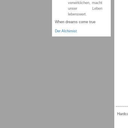
verwirklichen, macht
unser Leben
lebenswert.
When dreams come true
Der Alchimist
Hardco