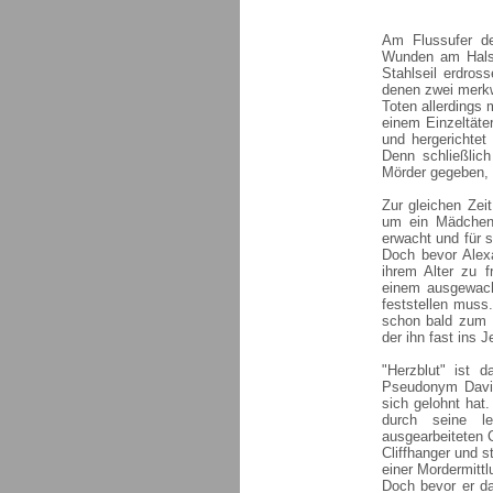
Am Flussufer de
Wunden am Hals 
Stahlseil erdros
denen zwei merkw
Toten allerdings
einem Einzeltäte
und hergerichtet
Denn schließlic
Mörder gegeben, 
Zur gleichen Zei
um ein Mädchen
erwacht und für 
Doch bevor Alex
ihrem Alter zu f
einem ausgewach
feststellen muss
schon bald zum M
der ihn fast ins J
"Herzblut" ist 
Pseudonym David 
sich gelohnt hat
durch seine l
ausgearbeiteten C
Cliffhanger und 
einer Mordermittl
Doch bevor er d