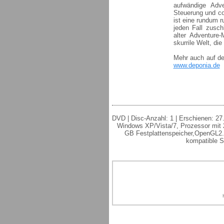
aufwändige Adve
Steuerung und co
ist eine rundum 
jeden Fall zusch
alter Adventure-
skurrile Welt, die
Mehr auch auf de
www.deponia.de
DVD | Disc-Anzahl: 1 | Erschienen: 27
Windows XP/Vista/7, Prozessor mit 2
GB Festplattenspeicher,OpenGL2.
kompatible S