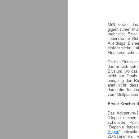
Müll, soweit das
gigantischen Mü
mehr gibt. Einer,
liebenswerte Ru
Allerdings: Bish
einfallsreiche,
Fluchtversuche s
Da fällt Rufus e
das er sich sofo
Elysium, wo das 
nicht nur Goals
endgültig den R
ahnt nicht, dass
durch die Rechnu
vom Müllplaneten
Erster Kracher 
Das Adventure-J
"Deponia" einen e
schönsten Poin
"Deponia" haben 
Augen
" entwicke
2D-Szenerien, 