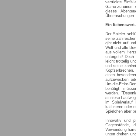
verrückte Einfäl
Game zu einem wi
dieses Abenteu
Überraschungen.
Ein liebenswert-
Der Spieler schlü
seine zahlreiche
gibt nicht auf un
Welt und alle Bew
aus vollem Herze
untergeht! Doch 
leicht trottelig 
und seine zahlre
Kopfzerbrechen, 
einen besonder
aufzuwecken, oder
Um-die-Ecke-Denk
benötigt, müsse
werden. "Deponi
sinnlose Laufwege
im Spielverlauf
kalibrieren oder 
Spielchen aber pe
Innovativ und p
Gegenstände, d
Verwendung harre
unten drehen und