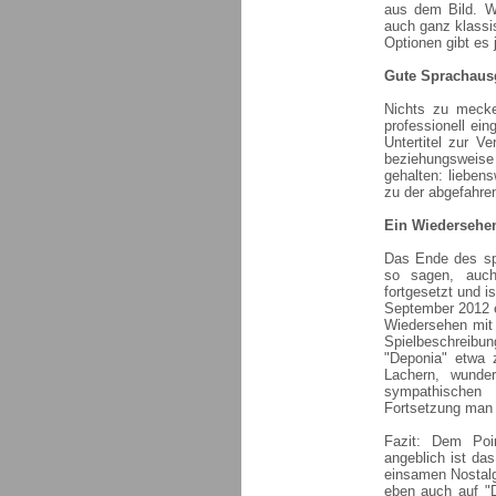
aus dem Bild. We
auch ganz klassis
Optionen gibt es 
Gute Sprachausg
Nichts zu mecke
professionell ein
Untertitel zur V
beziehungsweise
gehalten: liebens
zu der abgefahren
Ein Wiedersehe
Das Ende des sp
so sagen, auch
fortgesetzt und is
September 2012 e
Wiedersehen mit 
Spielbeschreibu
"Deponia" etwa 
Lachern, wunder
sympathischen 
Fortsetzung man d
Fazit: Dem Poin
angeblich ist da
einsamen Nostalgi
eben auch auf "D