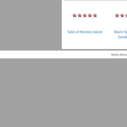
Tales of Monkey Island
Black Sa
Geiste
Media-Mania