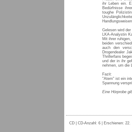
ihr Leben ein. E
Bedürfnisse ihre
toughe Polizist
Unzulänglichke
Handlungsweisen 
Gelesen wird der 
LKA-Analystin Kat
Mit ihrer ruhigen
beiden verschie
auch den versc
Drogendealer Ja
Thrillerfans begei
und der in ihr g
nehmen, um die 
Fazit:
"Atem" ist ein in
Spannung verspri
Eine Hörprobe gib
CD | CD-Anzahl: 6 | Erschienen: 22. F