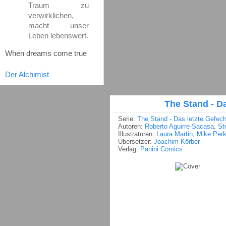
Traum zu
verwirklichen,
macht unser
Leben lebenswert.
When dreams come true
Der Alchimist
The Stand - Da
Serie:
The Stand - Das letzte Gefech
Autoren:
Roberto Aguirre-Sacasa
,
St
Illustratoren:
Laura Martin
,
Mike Perk
Übersetzer:
Joachim Körber
Verlag:
Panini Comics