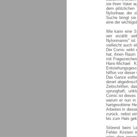
sie ihren Vater a
dem plötzlichen
Nylonhaar, der 
Suche bringt sie
eine der wichtig
Wie kann eine St
wirr erzählt w
Nylonmanns" ist 
vielleicht auch 
Der Comic wirkt e
hat, ihnen Raum
mit Fragezeichen
Hans-Michael K
Entstehungsgesch
hilflos vor dieser
Das Ganze sollte
derart abgedrosch
Zeitschriften, 
sprunghaft; unkl
Comic ist dieses 
warum er nun in
hartgesottene He
Arbeiten in diese
zurück, nebst e
bis zum Hals ge
Störend beim Le
Fehler. Kirstein
wäre aber anspr