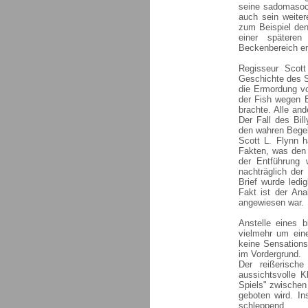
seine sadomasoc
auch sein weite
zum Beispiel den
einer spätere
Beckenbereich en
Regisseur Scot
Geschichte des Se
die Ermordung vo
der Fish wegen E
brachte. Alle an
Der Fall des Bil
den wahren Bege
Scott L. Flynn h
Fakten, was den 
der Entführung 
nachträglich der
Brief wurde ledig
Fakt ist der An
angewiesen war.
Anstelle eines b
vielmehr um ein
keine Sensations
im Vordergrund.
Der reißerisch
aussichtsvolle 
Spiels" zwischen
geboten wird. In
schleppend.