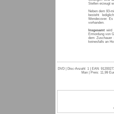
Stellen erzeugt 
Neben dem 93-min
besteht ledigli
Wendecover. Es s
vorhanden.
Insgesamt
wird e
Ermordung von Gr
dem Zuschauer d
keinesfalls an Ho
DVD | Disc-Anzahl: 1 | EAN: 912002734
Man | Preis: 11,99 Eur