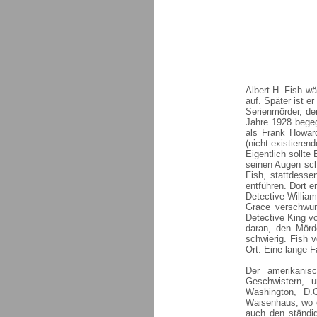
Albert H. Fish w
auf. Später ist e
Serienmörder, de
Jahre 1928 begeg
als Frank Howard
(nicht existieren
Eigentlich sollte
seinen Augen sch
Fish, stattdess
entführen. Dort e
Detective Willia
Grace verschwun
Detective King v
daran, den Mörd
schwierig. Fish 
Ort. Eine lange 
Der amerikanis
Geschwistern,
Washington, D.
Waisenhaus, wo 
auch den ständi