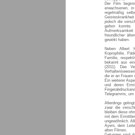
Der Film begin
erwachsenen, in
regelmäßig selb
Geisteskrankheit
jedoch die versc
gelten konnte.
Aufmerksamkeit 
freundlicher ält
gewirkt haben.
Neben Albert H
Koprophilie, Päd
Familie, respekt
bekannt aus ein
(2011). Das Ve
Verhaltensweisen 
die er an Frauen 
Ein weiterer Aspe
und deren Ermi
Fingerabdruckan
Telegramms, um 
Allerdings gelin
zwar die versch
bleiben diese oh
mit dem Ermittle
ungewöhnlich. Alb
Ayers, dem Leite
alten Filmen.
Gelungen sind d