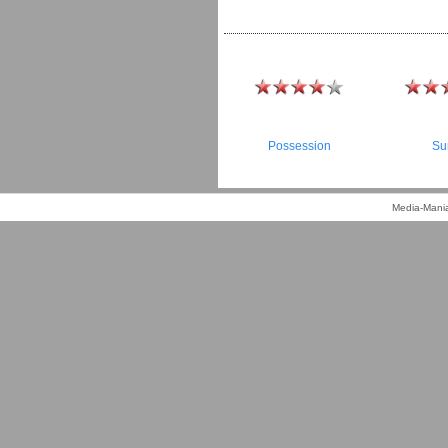
Possession
Su
Media-Mania