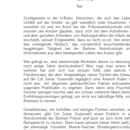
Ton
Schlägereien in der U-Bahn, Menschen, die sich das Leb
Unfälle auf der Straße: es gibt unendlich viele Situationen, 
vonnöten ist und ein Anruf bei der Polizeinotrufzentrale er
meisten der Anrufer glauben, dass sich mit dem Aufnehmen
und dem gezielten Anfordern von Rettungskräften die Arbeit der
erschöpft, wissen Eingeweihte, dass es nicht so ist. Von eine
das vorliegende Hörbuch, das vornehmlich einschneidende
langjährigen Tätigkeit bei der Berliner Notrufzentrale en
Informationen aus dem bewegenden Leben des Autors gibt.
Wie gelingt es, eine lebensmüde Rentnerin davon zu überzeug
noch einige Jahre durchzuhalten? Was sagt man einem K
verloren hat und sich nun einsam fühlt oder welche 
Familienvater, der dem Vergewaltiger seiner Tochter den Gara
auf die Cid Jonas Gutenrath tagtäglich eine Antwort finden
nicht aus, mit allgemein gebräuchlichen Fakten aufzuwart
sagenden Plattitüden zu ergehen. Denn wenn eine Psychol
Fenster springen möchte oder ein schwer verletzter Mann blutend
Einfühlungsvermögen gefragt, um nicht nur tatkräftige Hilfe, 
Beistand zu leisten.
Geradeheraus, mit Gefühlen und witzigen Pointen versehen, 
distanziert, gibt Cid Jonas Gutenrath einen Einblick in s
Notrufzentrale der Berliner Polizei und lässt es sich nicht ne
Rampenlicht zu rücken. Denn kaum jemand seiner Hörer weiß,
der ehemalige Türsteher, Marine-Taucher, Bundesgrenzschütze