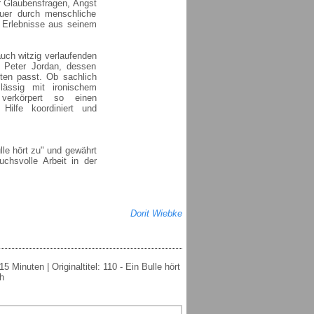
r Glaubensfragen, Angst
 quer durch menschliche
h Erlebnisse aus seinem
uch witzig verlaufenden
n Peter Jordan, dessen
isten passt. Ob sachlich
 lässig mit ironischem
verkörpert so einen
 Hilfe koordiniert und
lle hört zu" und gewährt
uchsvolle Arbeit in der
Dorit Wiebke
Minuten | Originaltitel: 110 - Ein Bulle hört
h