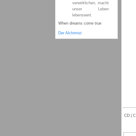
verwirklichen, macht
unser Leben
lebenswert.
When dreams come true
Der Alchimist
CD | C