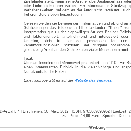
Zivilfahnder steht, wenn seine Anrufer über Ausländerhass ode
oder Liebe diskutieren wollen. Ein interessanter Streifzug
Verhaltensweisen, bei dem es der Autor nicht versäumt, auc
früheren Berufsleben beizusteuern.
Gelesen werden die bewegenden, informativen und ab und an a
Schilderungen des telefonisch Hilfe leistenden "Bullen" vo
Interpretation gut zu der eigenwilligen Art des Berliner Poliz
und faktenorientiert, anteilnehmend und interessiert oder
Unterton, stets trifft er den passenden Ton und 
verantwortungsvollen Polizisten, der dringend notwendige
gleichzeitig Anteil an den Schicksalen vieler Menschen nimmt.
Fazit:
Überaus fesselnd und hörenswert präsentiert sich "110 - Ein Bu
einen interessanten Einblick in die vielschichtige und anspr
Notrufzentrale der Polizei.
Eine Hörprobe gibt es auf der
Website des Verlages.
D-Anzahl: 4 | Erschienen: 30. März 2012 | ISBN: 9783869090962 | Laufzeit: 215 
zu | Preis: 14,99 Euro | Sprache: Deutsc
Werbung