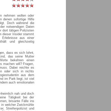
en nehmen wollen oder
in denen sofortige Hilfe
folgt. Doch während die
 der notwendigen Daten
 dort tätigen Polizisten
m dieser Insider stammt
 Erlebnisse aus einer
thält und gleichzeitig
en, dass es sich lohnt,
ind, das seine Mutter
Worte bekehren einen
us machen will? Fragen,
 muss. Dabei reichte es
en oder sich in nichts
ogiestudentin aus dem
 im Park liegt, ist viel
sondern auch emotionalen
unheimlich nah und doch
eine Tätigkeit bei der
hmen, brisante Fälle ins
 in welcher Zwickmühle
r, Streifenpolizist und