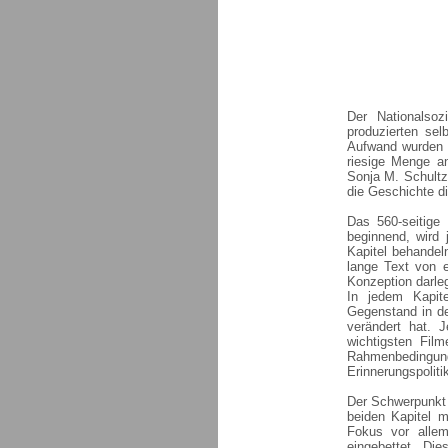
Der Nationalsoz
produzierten se
Aufwand wurden g
riesige Menge an
Sonja M. Schultz
die Geschichte d
Das 560-seitige
beginnend, wird 
Kapitel behandel
lange Text von e
Konzeption darle
In jedem Kapite
Gegenstand in d
verändert hat. 
wichtigsten Film
Rahmenbedingun
Erinnerungspoliti
Der Schwerpunkt d
beiden Kapitel 
Fokus vor allem
eingebettet. Di