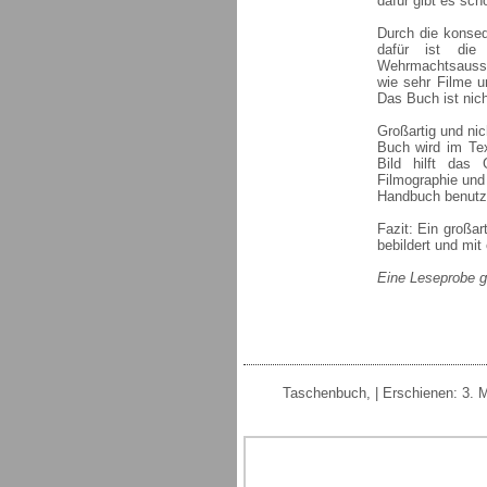
dafür gibt es sch
Durch die konseq
dafür ist die
Wehrmachtsausste
wie sehr Filme u
Das Buch ist nich
Großartig und nic
Buch wird im Text
Bild hilft das 
Filmographie und 
Handbuch benutz
Fazit: Ein großa
bebildert und mi
Eine Leseprobe g
Taschenbuch, | Erschienen: 3. M