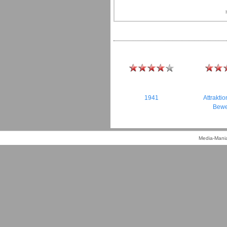
1941
Attrakti
Bew
Media-Mania