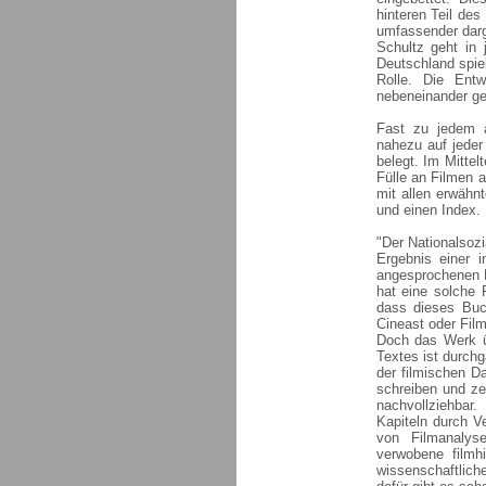
hinteren Teil de
umfassender darg
Schultz geht in
Deutschland spie
Rolle. Die Entw
nebeneinander ges
Fast zu jedem a
nahezu auf jeder 
belegt. Im Mitte
Fülle an Filmen 
mit allen erwähnt
und einen Index.
"Der Nationalsoz
Ergebnis einer i
angesprochenen Fi
hat eine solche 
dass dieses Buc
Cineast oder Fil
Doch das Werk üb
Textes ist durch
der filmischen D
schreiben und zei
nachvollziehba
Kapiteln durch V
von Filmanalys
verwobene filmh
wissenschaftlich