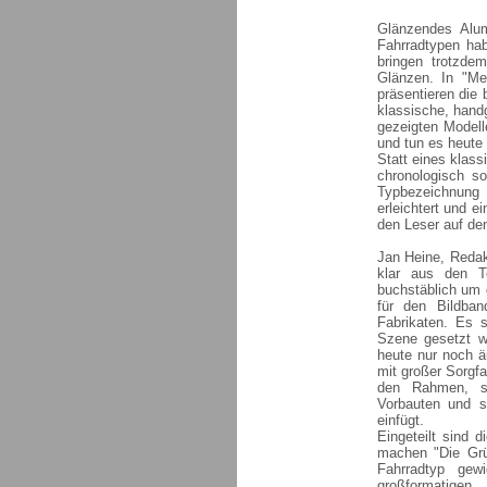
Glänzendes Alum
Fahrradtypen ha
bringen trotzde
Glänzen. In "Me
präsentieren die
klassische, handg
gezeigten Model
und tun es heute
Statt eines klass
chronologisch so
Typbezeichnung 
erleichtert und 
den Leser auf den
Jan Heine, Redakt
klar aus den T
buchstäblich um 
für den Bildban
Fabrikaten. Es s
Szene gesetzt wu
heute nur noch äu
mit großer Sorgf
den Rahmen, so
Vorbauten und s
einfügt.
Eingeteilt sind 
machen "Die Grü
Fahrradtyp gew
großformatige