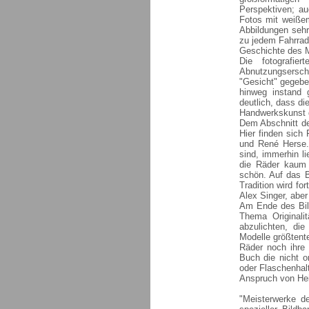
Perspektiven; au
Fotos mit weißem
Abbildungen sehr 
zu jedem Fahrrad
Geschichte des M
Die fotografi
Abnutzungsersch
"Gesicht" gegeben
hinweg instand 
deutlich, dass di
Handwerkskunst d
Dem Abschnitt der
Hier finden sich 
und René Herse. 
sind, immerhin l
die Räder kaum 
schön. Auf das B
Tradition wird fo
Alex Singer, abe
Am Ende des Bil
Thema Originali
abzulichten, die
Modelle größtente
Räder noch ihre 
Buch die nicht o
oder Flaschenhal
Anspruch von Hei
"Meisterwerke d