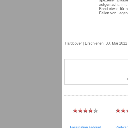
spezieller Bildb
aufgemacht, mit 
Band etwas für al
Fällen von Legen
Hardcover | Erschienen: 30. Mai 2012 
Faszination Fahrrad
Radwan