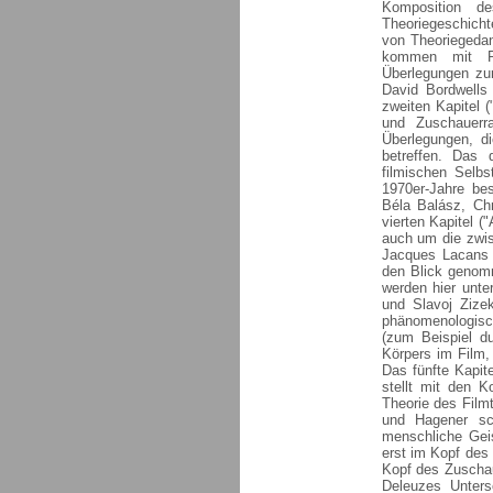
Komposition d
Theoriegeschich
von Theoriegedan
kommen mit Rud
Überlegungen zu
David Bordwells
zweiten Kapitel 
und Zuschauerra
Überlegungen, d
betreffen. Das 
filmischen Selbs
1970er-Jahre bes
Béla Balász, Chr
vierten Kapitel (
auch um die zwi
Jacques Lacans 
den Blick genomm
werden hier unte
und Slavoj Zize
phänomenologisch
(zum Beispiel d
Körpers im Film,
Das fünfte Kapit
stellt mit den K
Theorie des Filmt
und Hagener sch
menschliche Geis
erst im Kopf des
Kopf des Zuschaue
Deleuzes Unter