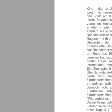
Kino – das ist U
Ernst, nüchternes
den Spaß am Kin
ihrem Bekannten
verneinen könne
erhöhen – jedenfa
sondern als eine
Nachdenken anzu
Hagener mit ihrer
Studenten der 
Interessierte f
Auseinandersetzu
am Ende des 19.
gegeben hat, auc
breiter Basis i
international re
Einführungsb
Überblicksdarste
heute nicht ein
filmtheoretische
zu ordnen, wähle
dennoch nicht an
Filmtheorie a
filmtheoretische
"Wie verhält sic
Dieser Frage geh
unterschiedliche
erste Kapitel (