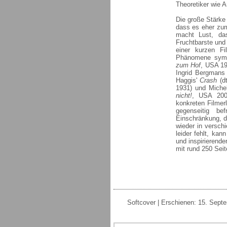
Theoretiker wie 
Die große Stärke
dass es eher zum 
macht Lust, d
Fruchtbarste und 
einer kurzen Fi
Phänomene symp
zum Hof
, USA 1
Ingrid Bergman
Haggis'
Crash
(d
1931) und Mich
nicht!
, USA 2002
konkreten Filmer
gegenseitig be
Einschränkung, d
wieder in versch
leider fehlt, ka
und inspirierende
mit rund 250 Sei
Softcover | Erschienen: 15. Sept