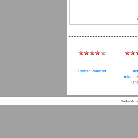
Roman Polanski
Bild
interdis
Han
Media-Mania