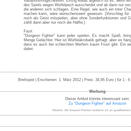
Variationsmöglichkeiten. Einzig etwas ärgerlich ist es, wenn ein
des Spiels wegen Würfelpech ausscheidet und ab dann nur no
die anderen sich schlagen. Eine Regel, wie auch ein toter Cha
machen kann, wäre wünschenswert gewesen. (Vorschlag für e
noch als Geist mitspielen, aber ohne Sonderfunktionen und G
zählt dann aber nur noch die Hälfte.)
Fazit:
"Dungeon Fighter" kann jeder spielen. Es macht Spaß, brin
Menge Gelächter. Hier ist Würfelakrobatik gefragt, aber es hän
dass es auch bei schlechten Werfern kaum Frust gibt. Ein wen
dabei.
Brettspiel | Erschienen: 1. März 2012 | Preis: 34,95 Euro | für 1 - 
Werbung
Dieser Artikel könnte interessant sein:
Zu "Dungeon Fighter" auf Amazon
Hinweis: Als Amazon-Partner verdiene ich an qualifizierte