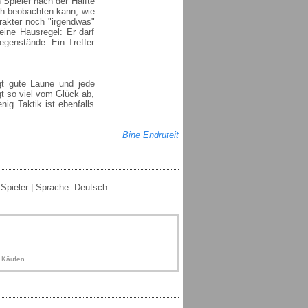
 Spieler nach der Hälfte
ch beobachten kann, wie
rakter noch "irgendwas"
ine Hausregel: Er darf
egenstände. Ein Treffer
gt gute Laune und jede
gt so viel vom Glück ab,
ig Taktik ist ebenfalls
Bine Endruteit
6 Spieler | Sprache: Deutsch
n Käufen.