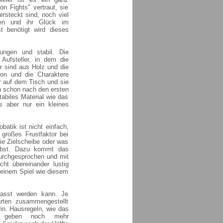
n Fights" vertraut, sie
rsteckt sind, noch viel
en und ihr Glück im
t benötigt wird dieses
ungen und stabil. Die
 Aufsteller, in dem die
r sind aus Holz und die
on und die Charaktere
ur auf dem Tisch und sie
h schon nach den ersten
abiles Material wie das
 aber nur ein kleines
batik ist nicht einfach,
großes Frustfaktor bei
ie Zielscheibe oder was
elbst. Dazu kommt das
durchgesprochen und mit
cht übereinander lustig
 einem Spiel wie diesem
passt werden kann. Je
rten zusammengestellt
rin. Hausregeln, wie das
be geben noch mehr