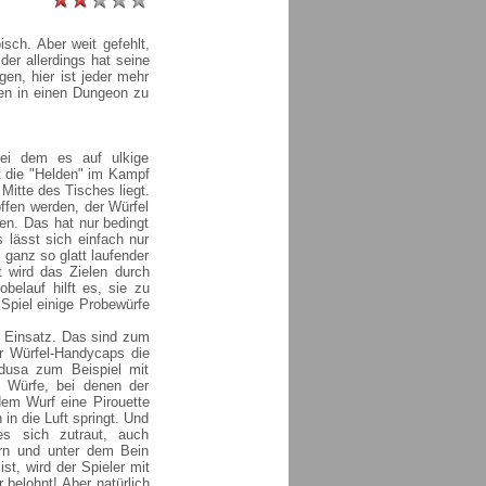
isch. Aber weit gefehlt,
der allerdings hat seine
en, hier ist jeder mehr
en in einen Dungeon zu
bei dem es auf ulkige
rt die "Helden" im Kampf
 Mitte des Tisches liegt.
ffen werden, der Würfel
n. Das hat nur bedingt
 lässt sich einfach nur
ganz so glatt laufender
t wird das Zielen durch
belauf hilft es, sie zu
Spiel einige Probewürfe
m Einsatz. Das sind zum
er Würfel-Handycaps die
dusa zum Beispiel mit
 Würfe, bei denen der
dem Wurf eine Pirouette
n die Luft springt. Und
es sich zutraut, auch
rn und unter dem Bein
t, wird der Spieler mit
belohnt! Aber natürlich