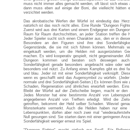
muss nicht immer alles gemacht werden, oft lässt sich etwas 
dann muss eben auf einige der Boni, die vielleicht hätten 
verzichtet werden.
Das akrobatische Werfen der Würfel ist eindeutig das Herz
natürlich ist das noch nicht alles. Eine Runde "Dungeon Fighte
Zuerst wird aus drei Karten und einem Endgegner ein Dungeon
Raum für Raum durchschritten, an jeder Station treffen die 
Jeder Spieler sucht sich einen Charakter aus, den er in diese
Besondere an den Figuren sind ihre drei Sonderfähigke
Gegenstände, die sie mit sich führen können. Mehrmals w
eingekauft werden, um die Helden mit ausgerüsteten Ge
machen. Es wird kooperativ gespielt, nicht gegeneinander. All
Dungeon kommen und beraten sich deswegen auch g
Sonderfähigkeit gerade besonders angebracht wäre oder w
besonders viel nützt. Zu Anfang eines Kampfes gibt es drei far
und blau. Jeder ist mit einer Sonderfähigkeit verknüpft. Diese 
wenn es geschafft wird das Augensymbol zu würfeln. (Jeder 
normale und drei Sonderfähigkeit-Seiten.) Es können Boni wie 
Schaden, Regeneration und ähnliches erwürfelt werden. Eins
Bleibt der Würfel auf der Zielscheibe liegen, macht er de
Jedes Monster hat eine bestimmte Anzahl von Lebenspun
angegebenen Anzahl von Treffern erledigt. Wird die Zielsc
getroffen, bekommt der Held selber Schaden. Wieviel genau 
Monsterkarte vermerkt. Auch die Helden haben nur eine
Lebenspunkten, dürfen aber noch zwei mal "wiederauferste
Null gesungen sind. Sie starten dann mit einer geringeren Anz
Sonderfähigkeit weniger erneut ins Spiel.
"Dungeon Fighter" macht einfach nur Spaß. Für Rollensp