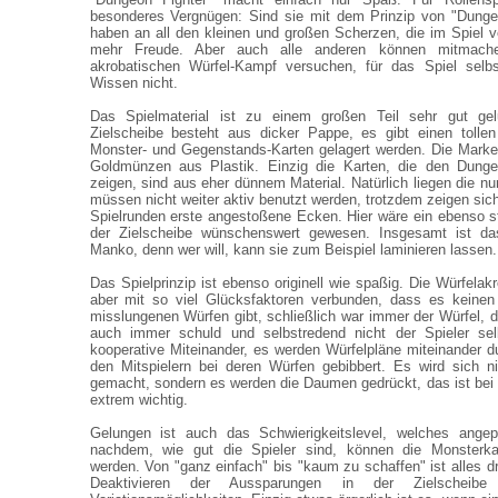
besonderes Vergnügen: Sind sie mit dem Prinzip von "Dungeo
haben an all den kleinen und großen Scherzen, die im Spiel ve
mehr Freude. Aber auch alle anderen können mitmach
akrobatischen Würfel-Kampf versuchen, für das Spiel selbs
Wissen nicht.
Das Spielmaterial ist zu einem großen Teil sehr gut gel
Zielscheibe besteht aus dicker Pappe, es gibt einen tollen
Monster- und Gegenstands-Karten gelagert werden. Die Marke
Goldmünzen aus Plastik. Einzig die Karten, die den Dunge
zeigen, sind aus eher dünnem Material. Natürlich liegen die n
müssen nicht weiter aktiv benutzt werden, trotzdem zeigen sic
Spielrunden erste angestoßene Ecken. Hier wäre ein ebenso st
der Zielscheibe wünschenswert gewesen. Insgesamt ist das
Manko, denn wer will, kann sie zum Beispiel laminieren lassen.
Das Spielprinzip ist ebenso originell wie spaßig. Die Würfelakro
aber mit so viel Glücksfaktoren verbunden, dass es keinen 
misslungenen Würfen gibt, schließlich war immer der Würfel, d
auch immer schuld und selbstredend nicht der Spieler s
kooperative Miteinander, es werden Würfelpläne miteinander 
den Mitspielern bei deren Würfen gebibbert. Es wird sich ni
gemacht, sondern es werden die Daumen gedrückt, das ist bei
extrem wichtig.
Gelungen ist auch das Schwierigkeitslevel, welches ange
nachdem, wie gut die Spieler sind, können die Monsterka
werden. Von "ganz einfach" bis "kaum zu schaffen" ist alles d
Deaktivieren der Aussparungen in der Zielschei