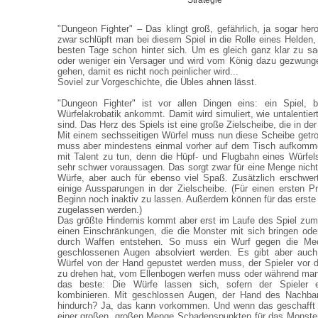
Strategie
"Dungeon Fighter" – Das klingt groß, gefährlich, ja sogar hero
zwar schlüpft man bei diesem Spiel in die Rolle eines Helden, 
besten Tage schon hinter sich. Um es gleich ganz klar zu sag
oder weniger ein Versager und wird vom König dazu gezwung
gehen, damit es nicht noch peinlicher wird...
Soviel zur Vorgeschichte, die Übles ahnen lässt.
"Dungeon Fighter" ist vor allen Dingen eins: ein Spiel, 
Würfelakrobatik ankommt. Damit wird simuliert, wie untalentie
sind. Das Herz des Spiels ist eine große Zielscheibe, die in der
Mit einem sechsseitigen Würfel muss nun diese Scheibe getro
muss aber mindestens einmal vorher auf dem Tisch aufkomme
mit Talent zu tun, denn die Hüpf- und Flugbahn eines Würfels
sehr schwer voraussagen. Das sorgt zwar für eine Menge nicht 
Würfe, aber auch für ebenso viel Spaß. Zusätzlich erschwer
einige Aussparungen in der Zielscheibe. (Für einen ersten Pro
Beginn noch inaktiv zu lassen. Außerdem können für das erste 
zugelassen werden.)
Das größte Hindernis kommt aber erst im Laufe des Spiel zu
einen Einschränkungen, die die Monster mit sich bringen od
durch Waffen entstehen. So muss ein Wurf gegen die Me
geschlossenen Augen absolviert werden. Es gibt aber auch
Würfel von der Hand gepustet werden muss, der Spieler vor 
zu drehen hat, vom Ellenbogen werfen muss oder während man i
das beste: Die Würfe lassen sich, sofern der Spieler 
kombinieren. Mit geschlossen Augen, der Hand des Nachba
hindurch? Ja, das kann vorkommen. Und wenn das geschafft is
einer großen, großen Menge Schadenspunkten für das Monster 