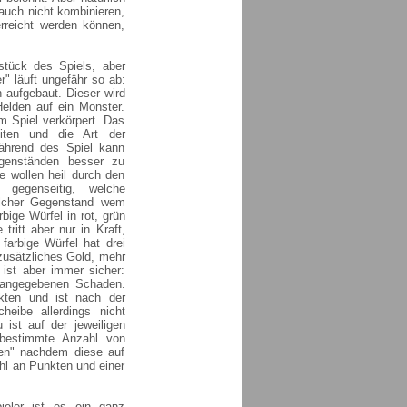
auch nicht kombinieren,
erreicht werden können,
stück des Spiels, aber
r" läuft ungefähr so ab:
 aufgebaut. Dieser wird
Helden auf ein Monster.
m Spiel verkörpert. Das
iten und die Art der
ährend des Spiel kann
genständen besser zu
e wollen heil durch den
egenseitig, welche
elcher Gegenstand wem
bige Würfel in rot, grün
tritt aber nur in Kraft,
farbige Würfel hat drei
zusätzliches Gold, mehr
 ist aber immer sicher:
n angegebenen Schaden.
kten und ist nach der
heibe allerdings nicht
ist auf der jeweiligen
 bestimmte Anzahl von
hen" nachdem diese auf
ahl an Punkten und einer
ieler ist es ein ganz