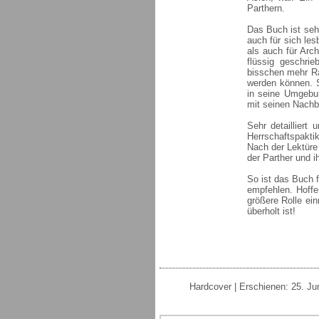
Parthern.
Das Buch ist sehr
auch für sich le
als auch für Arch
flüssig geschrie
bisschen mehr R
werden können. S
in seine Umgebun
mit seinen Nachb
Sehr detailliert
Herrschaftspaktik
Nach der Lektüre
der Parther und ih
So ist das Buch f
empfehlen. Hoffe
größere Rolle ei
überholt ist!
Hardcover | Erschienen: 25. Ju