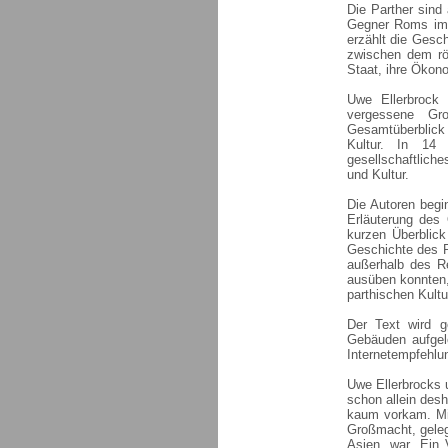
Die Parther sind 
Gegner Roms im 
erzählt die Gesc
zwischen dem rö
Staat, ihre Ökono
Uwe Ellerbrock
vergessene Gr
Gesamtüberblick
Kultur. In 14 
gesellschaftlich
und Kultur.
Die Autoren begi
Erläuterung des 
kurzen Überblic
Geschichte des P
außerhalb des Re
ausüben konnten,
parthischen Kultu
Der Text wird g
Gebäuden aufgelo
Internetempfehlu
Uwe Ellerbrocks 
schon allein desh
kaum vorkam. Mit
Großmacht, geleg
Asien, war. Ein