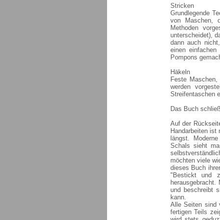
Stricken
Grundlegende Tec
von Maschen, d
Methoden vorge
unterscheidet), 
dann auch nicht,
einen einfachen
Pompons gemach
Häkeln
Feste Maschen, 
werden vorgeste
Streifentaschen e
Das Buch schließt
Auf der Rückseit
Handarbeiten ist 
längst. Moderne
Schals sieht ma
selbstverständl
möchten viele wi
dieses Buch ihre
"Bestickt und z
herausgebracht. M
und beschreibt s
kann.
Alle Seiten sind 
fertigen Teils ze
wird stets gedu