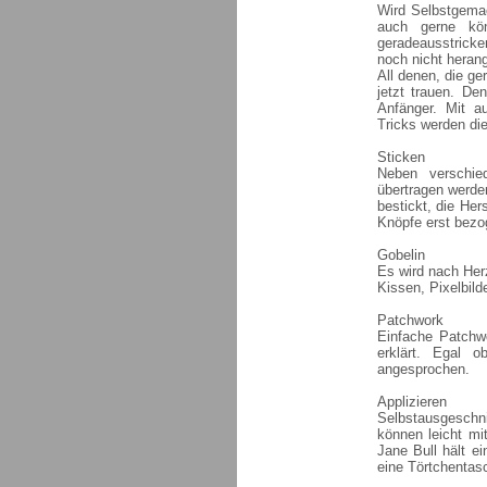
Wird Selbstgemac
auch gerne kön
geradeausstrick
noch nicht herang
All denen, die ge
jetzt trauen. De
Anfänger. Mit a
Tricks werden die
Sticken
Neben verschied
übertragen werde
bestickt, die Her
Knöpfe erst bezo
Gobelin
Es wird nach Her
Kissen, Pixelbilde
Patchwork
Einfache Patchwo
erklärt. Egal o
angesprochen.
Applizieren
Selbstausgeschn
können leicht mi
Jane Bull hält e
eine Törtchentas