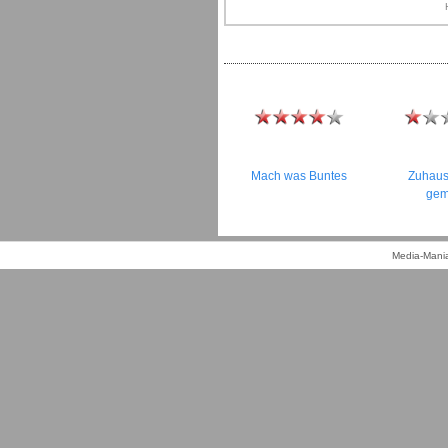
Mach was Buntes
Zuhaus
gem
Media-Mania