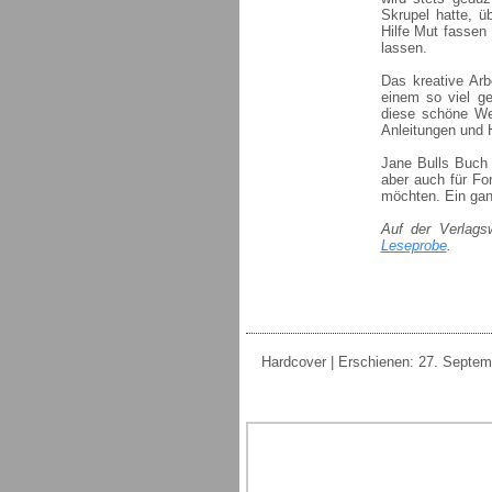
Skrupel hatte, ü
Hilfe Mut fassen
lassen.
Das kreative Arb
einem so viel ge
diese schöne Wel
Anleitungen und 
Jane Bulls Buch 
aber auch für For
möchten. Ein gan
Auf der Verlags
Leseprobe
.
Hardcover | Erschienen: 27. Septembe