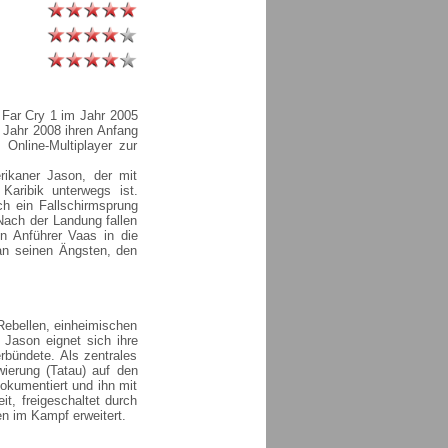
t Far Cry 1 im Jahr 2005
 Jahr 2008 ihren Anfang
Online-Multiplayer zur
rikaner Jason, der mit
Karibik unterwegs ist.
ch ein Fallschirmsprung
Nach der Landung fallen
n Anführer Vaas in die
an seinen Ängsten, den
Rebellen, einheimischen
Jason eignet sich ihre
rbündete. Als zentrales
wierung (Tatau) auf den
dokumentiert und ihn mit
it, freigeschaltet durch
n im Kampf erweitert.