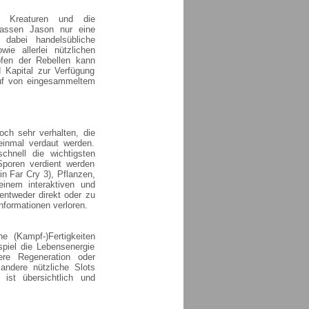
en Kreaturen und die
lassen Jason nur eine
 dabei handelsübliche
e allerlei nützlichen
pfen der Rebellen kann
 Kapital zur Verfügung
auf von eingesammeltem
och sehr verhalten, die
inmal verdaut werden.
chnell die wichtigsten
 Sporen verdient werden
in Far Cry 3), Pflanzen,
inem interaktiven und
ntweder direkt oder zu
nformationen verloren.
 (Kampf-)Fertigkeiten
piel die Lebensenergie
ere Regeneration oder
andere nützliche Slots
 ist übersichtlich und