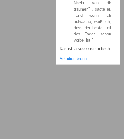
Nacht von dir
träumen" , sagte er.
"Und wenn ich
aufwache, weiß ich,
dass der beste Teil
des Tages schon
vorbei ist."
Das ist ja soooo romantisch
Arkadien brennt