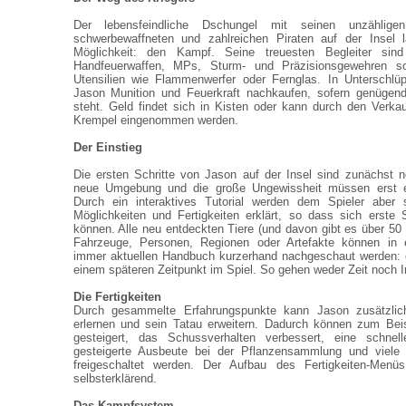
Der lebensfeindliche Dschungel mit seinen unzählig
schwerbewaffneten und zahlreichen Piraten auf der Insel 
Möglichkeit: den Kampf. Seine treuesten Begleiter sind
Handfeuerwaffen, MPs, Sturm- und Präzisionsgewehren sowi
Utensilien wie Flammenwerfer oder Fernglas. In Unterschlü
Jason Munition und Feuerkraft nachkaufen, sofern genügend
steht. Geld findet sich in Kisten oder kann durch den Verk
Krempel eingenommen werden.
Der Einstieg
Die ersten Schritte von Jason auf der Insel sind zunächst n
neue Umgebung und die große Ungewissheit müssen erst e
Durch ein interaktives Tutorial werden dem Spieler aber s
Möglichkeiten und Fertigkeiten erklärt, so dass sich erste
können. Alle neu entdeckten Tiere (und davon gibt es über 50 
Fahrzeuge, Personen, Regionen oder Artefakte können in e
immer aktuellen Handbuch kurzerhand nachgeschaut werden: e
einem späteren Zeitpunkt im Spiel. So gehen weder Zeit noch I
Die Fertigkeiten
Durch gesammelte Erfahrungspunkte kann Jason zusätzliche
erlernen und sein Tatau erweitern. Dadurch können zum Beis
gesteigert, das Schussverhalten verbessert, eine schnell
gesteigerte Ausbeute bei der Pflanzensammlung und viele 
freigeschaltet werden. Der Aufbau des Fertigkeiten-Menüs
selbsterklärend.
Das Kampfsystem