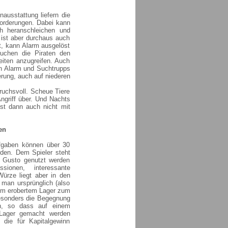
ausstattung liefern die
forderungen. Dabei kann
ch heranschleichen und
 ist aber durchaus auch
t, kann Alarm ausgelöst
uchen die Piraten den
eiten anzugreifen. Auch
in Alarm und Suchtrupps
rung, auch auf niederen
ruchsvoll. Scheue Tiere
Angriff über. Und Nachts
st dann auch nicht mit
en
fgaben können über 30
rden. Dem Spieler steht
m Gusto genutzt werden
sionen, interessante
ürze liegt aber in den
man ursprünglich (also
nem erobertem Lager zum
 Besonders die Begegnung
en, so dass auf einem
 Lager gemacht werden
 die für Kapitalgewinn