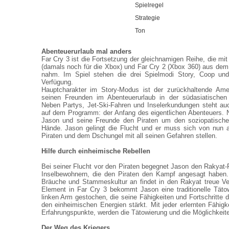
Spielregel
Strategie
Ton
Abenteuerurlaub mal anders
Far Cry 3 ist die Fortsetzung der gleichnamigen Reihe, die mi
(damals noch für die Xbox) und Far Cry 2 (Xbox 360) aus dem
nahm. Im Spiel stehen die drei Spielmodi Story, Coop und 
Verfügung.
Hauptcharakter im Story-Modus ist der zurückhaltende Ame
seinen Freunden im Abenteuerurlaub in der südasiatischen 
Neben Partys, Jet-Ski-Fahren und Inselerkundungen steht au
auf dem Programm: der Anfang des eigentlichen Abenteuers. 
Jason und seine Freunde den Piraten um den soziopatische
Hände. Jason gelingt die Flucht und er muss sich von nun 
Piraten und dem Dschungel mit all seinen Gefahren stellen.
Hilfe durch einheimische Rebellen
Bei seiner Flucht vor den Piraten begegnet Jason den Rakyat-
Inselbewohnern, die den Piraten den Kampf angesagt haben. 
Bräuche und Stammeskultur an findet in den Rakyat treue Ve
Element in Far Cry 3 bekommt Jason eine traditionelle Täto
linken Arm gestochen, die seine Fähigkeiten und Fortschritte 
den einheimischen Energien stärkt. Mit jeder erlernten Fähigke
Erfahrungspunkte, werden die Tätowierung und die Möglichkeite
Der Weg des Kriegers