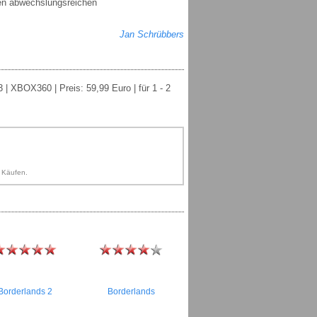
den abwechslungsreichen
Jan Schrübbers
 | XBOX360 | Preis: 59,99 Euro | für 1 - 2
n Käufen.
Borderlands 2
Borderlands