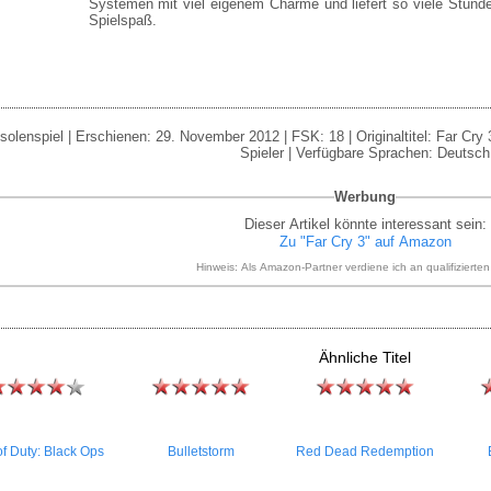
Systemen mit viel eigenem Charme und liefert so viele Stun
Spielspaß.
olenspiel | Erschienen: 29. November 2012 | FSK: 18 | Originaltitel: Far Cry 3
Spieler | Verfügbare Sprachen: Deutsch
Werbung
Dieser Artikel könnte interessant sein:
Zu "Far Cry 3" auf Amazon
Hinweis: Als Amazon-Partner verdiene ich an qualifizierte
Ähnliche Titel
of Duty: Black Ops
Bulletstorm
Red Dead Redemption