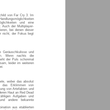
child von Far Cry 3. Im
Handlungsmöglichkeiten
glichkeiten und eine
 Auch der Multiplayer-
eren, bei denen dieser
nicht, der Fokus liegt
le Geräuschkulisse und
gen. Wenn nachts die
geht der Puls schonmal
sam, leider im weiteren
ei.
iele, wobei das absolut
nd das Erklimmen von
lung von Artefakten und
 deren Haut an Red Dead
zähligen Aufgaben und
 und andere bekannte
nation aus etablierten