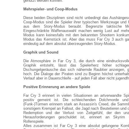
genutzt werden können.
Mehrspieler- und Coop-Modus
Diese beiden Disziplinen sind nicht unbedingt das Aushänges
Coop-Modus sind die Spieler ihrer typischen Werkzeuge und 
aus dem Story-Modus beraubt. Begrenzte taktische Mö
Eingeschränkte Waffenauswahl machen wenig Lust auf mehr.
Modus kann keinesfalls mit den bekannten Shootern konkurri
Modus das Kernstück ist. Aber das muss Far Cry 3 auch gar 
eindeutig auf dem absolut überzeugenden Story-Modus.
Graphik und Sound
Die Atmosphäre in Far Cry 3, die durch eine eindrucksvol
Graphik entsteht, lässt das Spielerherz höher schla
Dschungelgeräusche das sich nähernde Raubtier anzeigen, 
hoch. Die Dialoge der Piraten sind zu Beginn höchst unterhalt
Verlauf aber in Dauerschleife - auf jeden Fall aber nicht jugendfr
Positive Erinnerung an andere Spiele
Far Cry 3 erinnert in vielen Situationen an artverwandte Sp
positiv gemeint ist. Die schleichenden Dolchmorde u
(Funk-)Türmen erinnern stark an Assassin's Creed, die Samm
sonstigem Krempel an Fallout, die Jagd nach Beutetieren und
Redemption und der Verlust von Zeitgefühl, der den un
Herausforderungen geschuldet ist, erinnert an Skyrim
Rollenspiele.
Alles zusammen ist Far Cry 3 eine absolut gelungene Kombi