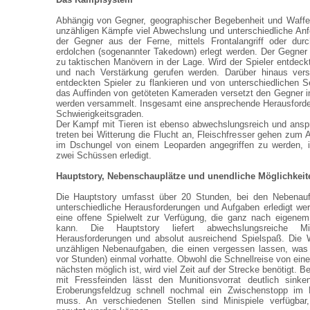
Abhängig von Gegner, geographischer Begebenheit und Waffen
unzähligen Kämpfe viel Abwechslung und unterschiedliche An
der Gegner aus der Ferne, mittels Frontalangriff oder dur
erdolchen (sogenannter Takedown) erlegt werden. Der Gegner
zu taktischen Manövern in der Lage. Wird der Spieler entdeck
und nach Verstärkung gerufen werden. Darüber hinaus vers
entdeckten Spieler zu flankieren und von unterschiedlichen S
das Auffinden von getöteten Kameraden versetzt den Gegner 
werden versammelt. Insgesamt eine ansprechende Herausforde
Schwierigkeitsgraden.
Der Kampf mit Tieren ist ebenso abwechslungsreich und ansp
treten bei Witterung die Flucht an, Fleischfresser gehen zum 
im Dschungel von einem Leoparden angegriffen zu werden, i
zwei Schüssen erledigt.
Hauptstory, Nebenschauplätze und unendliche Möglichkeit
Die Hauptstory umfasst über 20 Stunden, bei den Nebenau
unterschiedliche Herausforderungen und Aufgaben erledigt we
eine offene Spielwelt zur Verfügung, die ganz nach eigene
kann. Die Hauptstory liefert abwechslungsreiche Mis
Herausforderungen und absolut ausreichend Spielspaß. Die W
unzähligen Nebenaufgaben, die einen vergessen lassen, was 
vor Stunden) einmal vorhatte. Obwohl die Schnellreise von ei
nächsten möglich ist, wird viel Zeit auf der Strecke benötigt.
mit Fressfeinden lässt den Munitionsvorrat deutlich sink
Eroberungsfeldzug schnell nochmal ein Zwischenstopp im
muss. An verschiedenen Stellen sind Minispiele verfügbar,