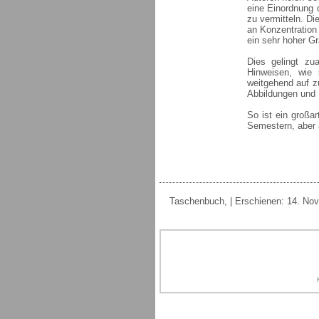
eine Einordnung 
zu vermitteln. D
an Konzentration 
ein sehr hoher G
Dies gelingt zua
Hinweisen, wie 
weitgehend auf zu
Abbildungen und 
So ist ein großa
Semestern, aber a
Taschenbuch, | Erschienen: 14. Nov