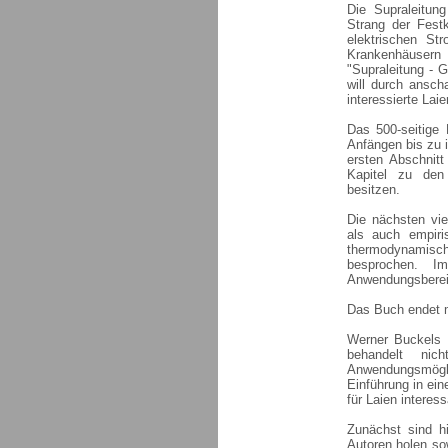
Die Supraleitun
Strang der Festk
elektrischen St
Krankenhäusern
"Supraleitung - 
will durch ansch
interessierte Lai
Das 500-seitige 
Anfängen bis zu 
ersten Abschnitt
Kapitel zu den
besitzen.
Die nächsten vie
als auch empiri
thermodynamisc
besprochen. I
Anwendungsbereic
Das Buch endet mi
Werner Buckels 
behandelt nic
Anwendungsmögl
Einführung in ei
für Laien interes
Zunächst sind hi
Autoren holen so