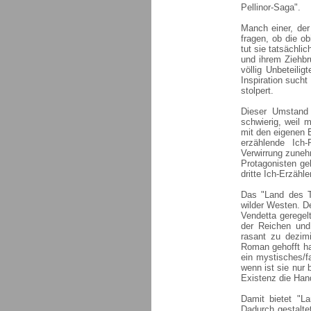
Pellinor-Saga".
Manch einer, de
fragen, ob die o
tut sie tatsächli
und ihrem Ziehbr
völlig Unbeteil
Inspiration sucht
stolpert.
Dieser Umstand 
schwierig, weil 
mit den eigenen E
erzählende Ich-
Verwirrung zuneh
Protagonisten ge
dritte Ich-Erzähl
Das "Land des To
wilder Westen. D
Vendetta geregel
der Reichen und
rasant zu dezim
Roman gehofft hat
ein mystisches/f
wenn ist sie nur 
Existenz die Hand
Damit bietet "L
Dadurch gestalte