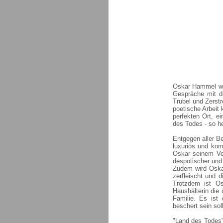
Oskar Hammel wil
Gespräche mit d
Trubel und Zerst
poetische Arbeit
perfekten Ort, e
des Todes - so he
Entgegen aller B
luxuriös und kom
Oskar seinem Ver
despotischer und
Zudem wird Oska
zerfleischt und d
Trotzdem ist Os
Haushälterin die
Familie. Es ist
beschert sein soll
"Land des Todes"