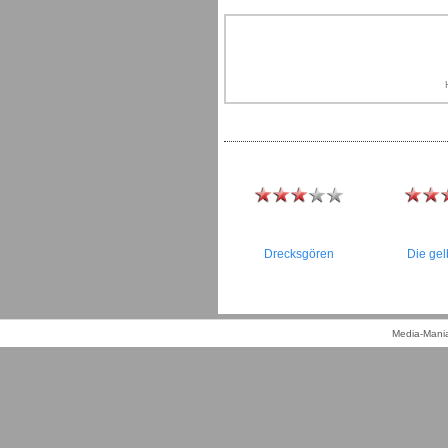
Drecksgören
Die gel
Media-Mania