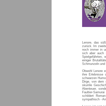
Lenore, das süß
zurück. Im zweit
noch immer in un
sich aber auch 
Spielgefährten, 
einiger Brutalit
Schmunzeln und 
Obwohl Lenore ei
ihre Erlebnisse 
schwarzen Humor 
Dirge, von dem s
skurrile Geschic
Abenteuer, sonde
Faultier-Samura
schildert Roman
sympathisch - An