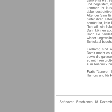
Lenore ist erst z
und begeistert, 
kommen ihr kurio
dabei destruktive
Alter der Sinn f
hinter ihren Tat
bemüht ist, kein 
"Ich will ein li
Dann können auc
Doch sie handelt
wieder ungewollt
Schicksal besche
Großartig sind a
Damit macht es e
sowie die ganzsei
so mit ihren groß
zum Ausdruck brin
Fazit:
"Lenore - H
Humors und für F
Softcover | Erschienen: 18. Dezembe