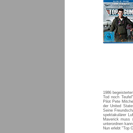
1986 begeisterte
Tod noch Teufel"
Pilot Pete Mitch
der United Stat
Seine Freundscha
spektakulärer L
Maverick muss s
unterordnen kann 
Nun erlebt "Top G