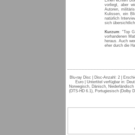
Einen echten Bon
vorliegt, aber w
Autoren, militär
Kulissen, ein B
natürlich Interv
sich übersichtlic
Kurzum
: "Top G
vorhandenen Mate
heraus. Auch wen
eher durch die Ha
Blu-ray Disc | Disc-Anzahl: 2 | Erschi
Euro | Untertitel verfügbar in: De
Norwegisch, Dänisch, Niederländisch |
(DTS-HD 6.1), Portugiesisch (Dolby Dig