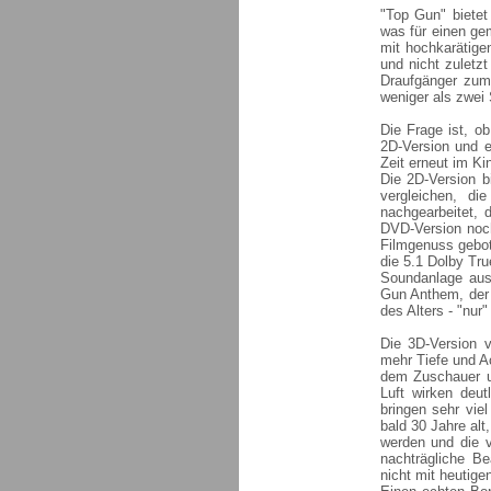
"Top Gun" bietet
was für einen ge
mit hochkarätige
und nicht zuletz
Draufgänger zum 
weniger als zwei 
Die Frage ist, o
2D-Version und ei
Zeit erneut im Kin
Die 2D-Version b
vergleichen, di
nachgearbeitet, 
DVD-Version noch 
Filmgenuss gebot
die 5.1 Dolby Tr
Soundanlage aus
Gun Anthem, der 
des Alters - "nur"
Die 3D-Version v
mehr Tiefe und Ac
dem Zuschauer um
Luft wirken deut
bringen sehr vie
bald 30 Jahre alt
werden und die v
nachträgliche Be
nicht mit heutig