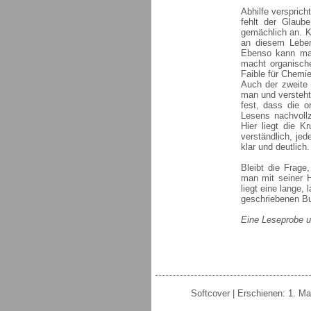
Abhilfe verspric
fehlt der Glaub
gemächlich an. K
an diesem Leben
Ebenso kann man
macht organisch
Faible für Chemie
Auch der zweite 
man und versteht
fest, dass die o
Lesens nachvoll
Hier liegt die 
verständlich, je
klar und deutlich
Bleibt die Frage
man mit seiner H
liegt eine lange
geschriebenen B
Eine Leseprobe u
Softcover | Erschienen: 1. Ma