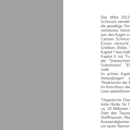
Das Mitte 2013
Schmuck wendet 
die gewaltige Sto
vernetztes Verst
aus den Augen zu 
Carsten Schmuck
Essen, versucht 
Grafiken, Bilder,
Kapitel I beschä
Kapitel II mit "
der "Stereochem
Substitution", "
stellt.
Im achten Kapite
Verbindungen" 
"Reaktionen der 
Im Anschluss dara
Liste weiterführ
"Organische Che
hohe Hürde, für 
ca. 20 Millionen
Oder den Tausen
Stoffklassen, Re
Auswendiglernen 
vor lauter Name