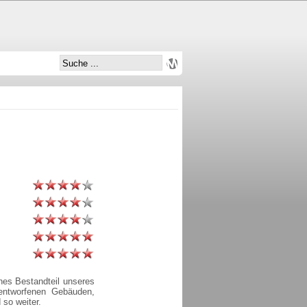
ches Bestandteil unseres
entworfenen Gebäuden,
 so weiter.