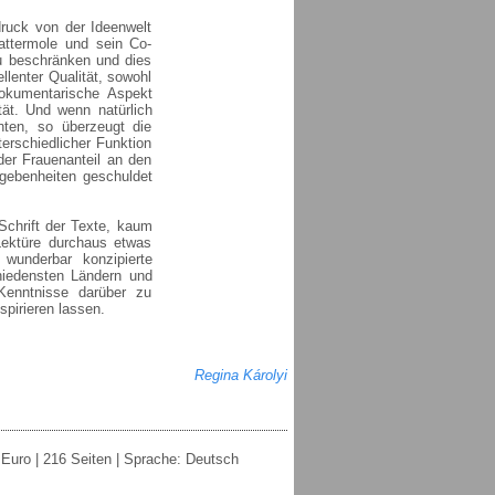
druck von der Ideenwelt
Cattermole und sein Co-
u beschränken und dies
llenter Qualität, sowohl
dokumentarische Aspekt
tät. Und wenn natürlich
nten, so überzeugt die
erschiedlicher Funktion
der Frauenanteil an den
egebenheiten geschuldet
Schrift der Texte, kaum
ektüre durchaus etwas
wunderbar konzipierte
hiedensten Ländern und
Kenntnisse darüber zu
spirieren lassen.
.
Regina Károlyi
 Euro | 216 Seiten | Sprache: Deutsch