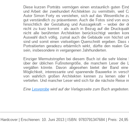
Diese kurzen Porträts vermögen einen erstaunlich guten Ein
und Arbeit der zweihundert Architekten zu vermitteln, weil 
Autor Simon Forty es verstehen, sich auf das Wesentliche z
gut verständlich zu präsentieren. Auch die Fotos sind von exze
hinsichtlich der Gestaltung und Aussagekraft – wobei der 
nicht zu kurz kommt - als auch in Bezug auf die Druckquali
nicht alle berühmten Architekten berücksichtigt werden kon
Auswahl doch völlig, zumal auch die Gebäude von höchst unt
sind und somit einen vielseitigen Querschnitt ergeben. Dass 
Portraitierten geradezu erbärmlich wirkt, dürfte den realen G
sein, insbesondere in vergangenen Jahrhunderten.
Einziger Wermutstropfen bei diesem Buch ist die sehr kleine 
über der üblichen Fußnotengröße, die manchem Leser die L
vergällen könnte. Davon abgesehen bietet der Band eine 
Möglichkeit, interessante und spannende Bauwerke in versc
von wahrlich großen Architekten kennen zu lernen oder 
vertiefen. Und mancher Leser wird sich für die nächste Reise in
Eine
Leseprobe
wird auf der Verlagsseite zum Buch angeboten
Hardcover | Erschienen: 10. Juni 2013 | ISBN: 9783791347684 | Preis: 24,95