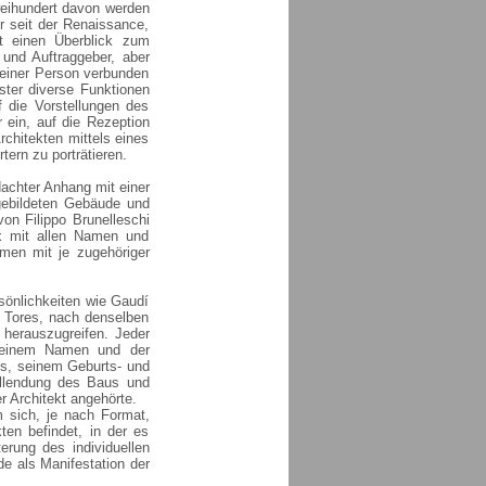
weihundert davon werden
r seit der Renaissance,
bt einen Überblick zum
und Auftraggeber, aber
 einer Person verbunden
ster diverse Funktionen
f die Vorstellungen des
 ein, auf die Rezeption
rchitekten mittels eines
ern zu porträtieren.
dachter Anhang mit einer
bgebildeten Gebäude und
von Filippo Brunelleschi
x mit allen Namen und
men mit je zugehöriger
sönlichkeiten wie Gaudí
 Tores, nach denselben
 herauszugreifen. Jeder
t seinem Namen und der
s, seinem Geburts- und
Vollendung des Baus und
 Architekt angehörte.
m sich, je nach Format,
kten befindet, in der es
erung des individuellen
e als Manifestation der