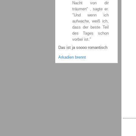
Nacht von dir
träumen" , sagte er.
"Und wenn ich
aufwache, weiß ich,
dass der beste Teil
des Tages schon
vorbei ist."
Das ist ja soooo romantisch
Arkadien brennt