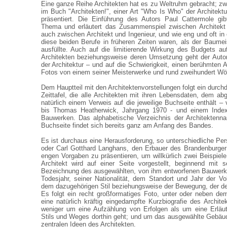
Eine ganze Reihe Architekten hat es zu Weltruhm gebracht; z
im Buch "Architekten!", einer Art "Who Is Who" der Architektu
präsentiert. Die Einführung des Autors Paul Cattermole gi
Thema und erläutert das Zusammenspiel zwischen Architekt 
auch zwischen Architekt und Ingenieur, und wie eng und oft in
diese beiden Berufe in früheren Zeiten waren, als der Baumei
ausfüllte. Auch auf die limitierende Wirkung des Budgets au
Architekten beziehungsweise deren Umsetzung geht der Autor
der Architektur – und auf die Schwierigkeit, einen berühmten A
Fotos von einem seiner Meisterwerke und rund zweihundert Wört
Dem Hauptteil mit den Architektenvorstellungen folgt ein durch
Zeittafel, die alle Architekten mit ihren Lebensdaten, dem a
natürlich einem Verweis auf die jeweilige Buchseite enthält – 
bis Thomas Heatherwick, Jahrgang 1970 - und einem Inde
Bauwerken. Das alphabetische Verzeichnis der Architektenna
Buchseite findet sich bereits ganz am Anfang des Bandes.
Es ist durchaus eine Herausforderung, so unterschiedliche Per
oder Carl Gotthard Langhans, den Erbauer des Brandenburger
engen Vorgaben zu präsentieren, um willkürlich zwei Beispiele
Architekt wird auf einer Seite vorgestellt, beginnend mi
Bezeichnung des ausgewählten, von ihm entworfenen Bauwerk
Todesjahr, seiner Nationalität, dem Standort und Jahr der 
dem dazugehörigen Stil beziehungsweise der Bewegung, der der
Es folgt ein recht großformatiges Foto, unter oder neben de
eine natürlich kräftig eingedampfte Kurzbiografie des Archite
weniger um eine Aufzählung von Erfolgen als um eine Erläut
Stils und Weges dorthin geht; und um das ausgewählte Gebäud
zentralen Ideen des Architekten.