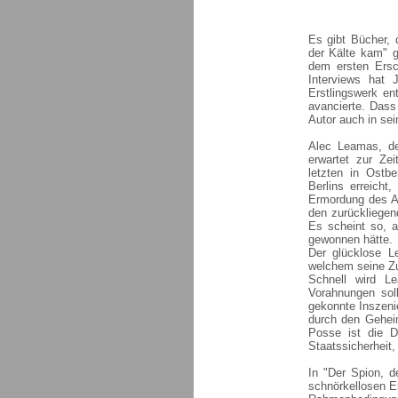
Es gibt Bücher, 
der Kälte kam" g
dem ersten Ersc
Interviews hat 
Erstlingswerk en
avancierte. Das
Autor auch in sei
Alec Leamas, der
erwartet zur Ze
letzten in Ostbe
Berlins erreicht
Ermordung des Ag
den zurückliegen
Es scheint so, 
gewonnen hätte.
Der glücklose L
welchem seine Zu
Schnell wird L
Vorahnungen soll
gekonnte Inszeni
durch den Geheim
Posse ist die D
Staatssicherheit, 
In "Der Spion, d
schnörkellosen Er