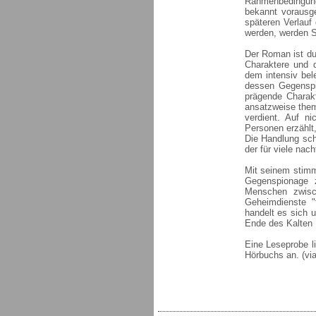
Rahmenbedingun
bekannt vorausge
späteren Verlauf
werden, werden S
Der Roman ist dur
Charaktere und d
dem intensiv bel
dessen Gegenspi
prägende Charak
ansatzweise them
verdient. Auf n
Personen erzählt,
Die Handlung sch
der für viele nac
Mit seinem stim
Gegenspionage z
Menschen zwisch
Geheimdienste "
handelt es sich 
Ende des Kalten 
Eine Leseprobe li
Hörbuchs an. (vi