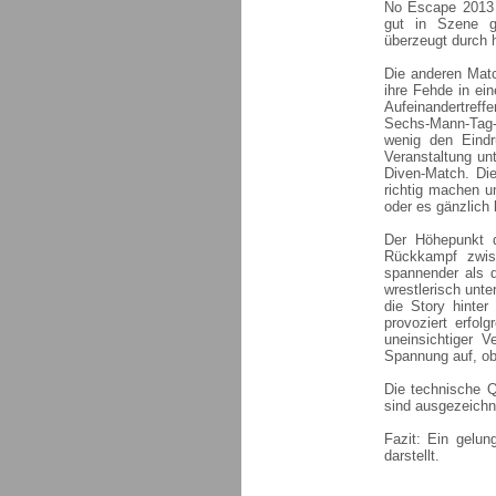
No Escape 2013 i
gut in Szene g
überzeugt durch h
Die anderen Mat
ihre Fehde in ei
Aufeinandertref
Sechs-Mann-Tag-
wenig den Eindr
Veranstaltung un
Diven-Match. Di
richtig machen 
oder es gänzlich 
Der Höhepunkt 
Rückkampf zwis
spannender als d
wrestlerisch unte
die Story hinte
provoziert erfol
uneinsichtiger V
Spannung auf, ob
Die technische Q
sind ausgezeichne
Fazit: Ein gelu
darstellt.