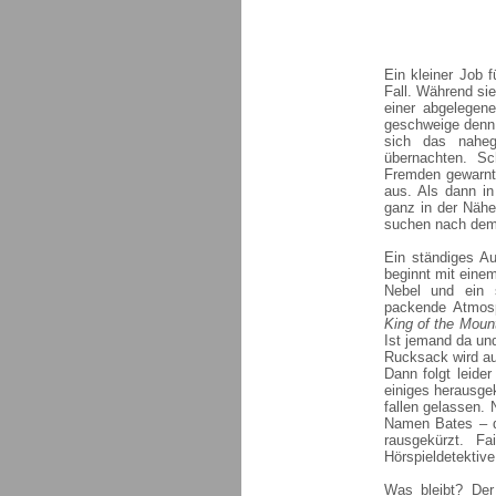
Ein kleiner Job 
Fall. Während si
einer abgelegen
geschweige denn 
sich das nahe
übernachten. S
Fremden gewarnt
aus. Als dann in
ganz in der Nähe
suchen nach dem v
Ein ständiges A
beginnt mit eine
Nebel und ein 
packende Atmosp
King of the Moun
Ist jemand da un
Rucksack wird aus
Dann folgt leide
einiges herausgek
fallen gelassen.
Namen Bates – da
rausgekürzt. Fa
Hörspieldetektive
Was bleibt? Der