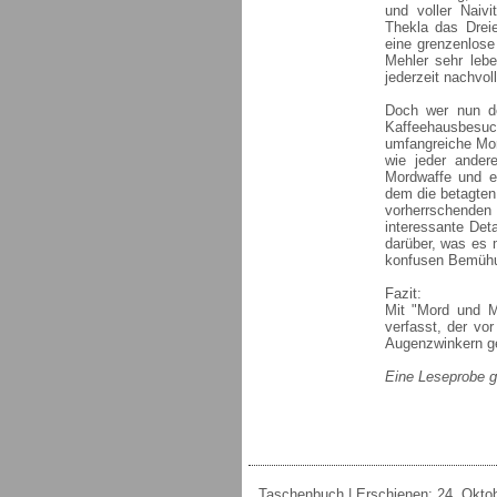
und voller Naiv
Thekla das Dreie
eine grenzenlose
Mehler sehr lebe
jederzeit nachvol
Doch wer nun de
Kaffeehausbesuch
umfangreiche Mor
wie jeder ander
Mordwaffe und e
dem die betagten 
vorherrschenden
interessante Det
darüber, was es 
konfusen Bemühun
Fazit:
Mit "Mord und M
verfasst, der vo
Augenzwinkern ge
Eine Leseprobe g
Taschenbuch | Erschienen: 24. Oktobe