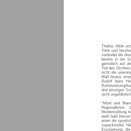
Thekla, Hilde un
Torte und herzha
verbindet die dre
bereits in der S
gemütlich auf de
Tod des Dichters
nicht die unsinn
Maß hinaus erreg
Rudolf beim Her
Barbituratvergift
drei einstigen S
nicht ungefährlic
"Mord und Mande
Regionalkrimi,
Mordermittlung l
weiß bald besser
einen die sportli
zupackendes Hän
Erscheinung, di