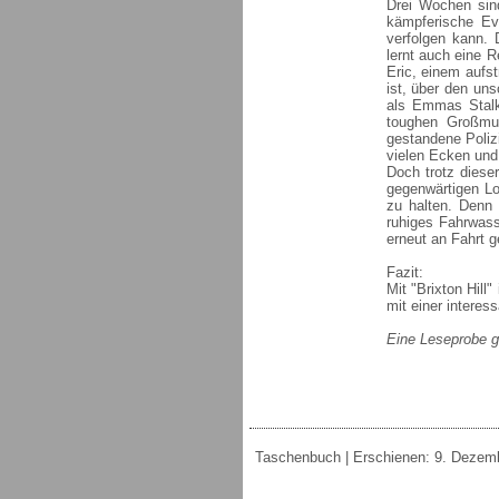
Drei Wochen sind
kämpferische Ev
verfolgen kann. 
lernt auch eine 
Eric, einem aufs
ist, über den un
als Emmas Stalk
toughen Großmut
gestandene Poliz
vielen Ecken und
Doch trotz dies
gegenwärtigen L
zu halten. Denn 
ruhiges Fahrwass
erneut an Fahrt g
Fazit:
Mit "Brixton Hill
mit einer interes
Eine Leseprobe g
Taschenbuch | Erschienen: 9. Dezember