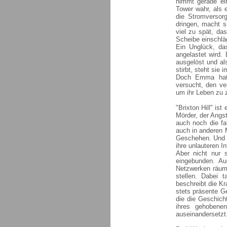
nimmt gerade ei
Tower wahr, als 
die Stromversor
dringen, macht s
viel zu spät, da
Scheibe einschläg
Ein Unglück, da
angelastet wird.
ausgelöst und al
stirbt, steht sie i
Doch Emma hat 
versucht, den ve
um ihr Leben zu z
"Brixton Hill" is
Mörder, der Angs
auch noch die fa
auch in anderen 
Geschehen. Und s
ihre unlauteren I
Aber nicht nur 
eingebunden. Au
Netzwerken räum
stellen. Dabei 
beschreibt die K
stets präsente G
die die Geschicht
ihres gehobene
auseinandersetzt