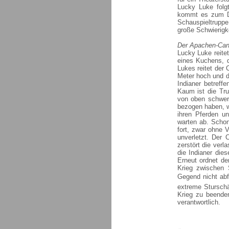
Lucky Luke folg
kommt es zum Di
Schauspieltruppe
große Schwierigke
Der Apachen-Can
Lucky Luke reitet
eines Kuchens, d
Lukes reitet der
Meter hoch und d
Indianer betreff
Kaum ist die Tr
von oben schwere
bezogen haben, w
ihren Pferden u
warten ab. Schon
fort, zwar ohne 
unverletzt. Der 
zerstört die ver
die Indianer die
Erneut ordnet de
Krieg zwischen S
Gegend nicht abfl
extreme Sturschä
Krieg zu beende
verantwortlich.