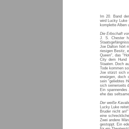
Im 20. Band der 
wird Lucky Luke 
komplette Alben 
Die Erbschaft vo
J. S. Chester h
Staatsgefängniss
Joe Dalton hört 
riesigen Besitz, 
Queen", das "Hote
City dem Hund R
Staaten. Doch au
Tode kommen sol
Joe stürzt sich 
erwürgen, doch 
sein "geliebtes 
sich seinerseits 
Ein spannendes A
ehe das seltsam
Der weiße Kavalie
Lucky Luke reitet
Bruder nicht an!"
eine schrecklich
Zwei andere Männ
gestoppt. Ein ede
für ein Theaterst