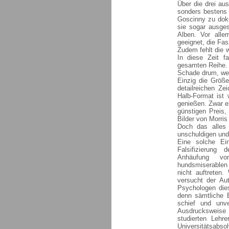
Über die drei au
sonders bestens 
Goscinny zu doku
sie sogar ausges
Alben. Vor alle
geeignet, die Fas
Zudem fehlt die 
In diese Zeit f
gesamten Reihe.
Schade drum, wen
Einzig die Größe
detailreichen Z
Halb-Format ist 
genießen. Zwar e
günstigen Preis,
Bilder von Morris 
Doch das alles
unschuldigen und
Eine solche Ein
Falsifizierung
Anhäufung von
hundsmiserablen 
nicht auftreten.
versucht der Au
Psychologen dies
denn sämtliche 
schief und unve
Ausdrucksweise
studierten Lehr
Universitätsabsol