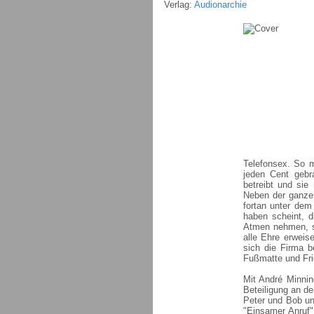
Verlag:
Audionarchie
Telefonsex. So 
jeden Cent gebra
betreibt und sie
Neben der ganzen
fortan unter dem
haben scheint, d
Atmen nehmen, s
alle Ehre erweis
sich die Firma b
Fußmatte und Fri
Mit André Minnin
Beteiligung an d
Peter und Bob un
"Einsamer Anruf