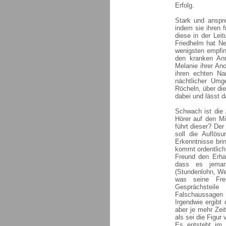
Erfolg.
Stark und anspre
indem sie ihren f
diese in der Le
Friedhelm hat Ne
wenigsten empfin
den kranken Anr
Melanie ihrer Ano
ihren echten Na
nächtlicher Umg
Röcheln, über die
dabei und lässt da
Schwach ist die
Hörer auf den M
führt dieser? De
soll die Auflös
Erkenntnisse bri
kommt ordentlich 
Freund den Erhal
dass es jeman
(Stundenlohn, Web
was seine Freu
Gesprächsteil
Falschaussagen 
Irgendwie ergibt
aber je mehr Zei
als sei die Figur
Es entsteht im 