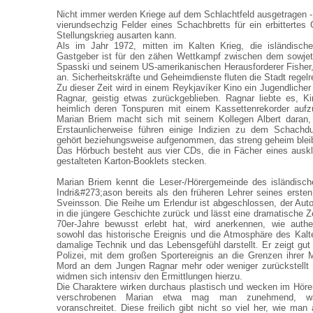
Nicht immer werden Kriege auf dem Schlachtfeld ausgetragen
vierundsechzig Felder eines Schachbretts für ein erbitterte
Stellungskrieg ausarten kann.
Als im Jahr 1972, mitten im Kalten Krieg, die isländisch
Gastgeber ist für den zähen Wettkampf zwischen dem sowjet
Spasski und seinem US-amerikanischen Herausforderer Fisher,
an. Sicherheitskräfte und Geheimdienste fluten die Stadt regelr
Zu dieser Zeit wird in einem Reykjavíker Kino ein Jugendliche
Ragnar, geistig etwas zurückgeblieben. Ragnar liebte es, K
heimlich deren Tonspuren mit einem Kassettenrekorder aufz
Marian Briem macht sich mit seinem Kollegen Albert daran,
Erstaunlicherweise führen einige Indizien zu dem Schachd
gehört beziehungsweise aufgenommen, das streng geheim bleib
Das Hörbuch besteht aus vier CDs, die in Fächer eines ausk
gestalteten Karton-Booklets stecken.
Marian Briem kennt die Leser-/Hörergemeinde des isländisch
Indri&#273;ason bereits als den früheren Lehrer seines ersten
Sveinsson. Die Reihe um Erlendur ist abgeschlossen, der Auto
in die jüngere Geschichte zurück und lässt eine dramatische Z
70er-Jahre bewusst erlebt hat, wird anerkennen, wie authe
sowohl das historische Ereignis und die Atmosphäre des Kalt
damalige Technik und das Lebensgefühl darstellt. Er zeigt gut 
Polizei, mit dem großen Sportereignis an die Grenzen ihrer M
Mord an dem Jungen Ragnar mehr oder weniger zurückstellt -
widmen sich intensiv den Ermittlungen hierzu.
Die Charaktere wirken durchaus plastisch und wecken im Hör
verschrobenen Marian etwa mag man zunehmend, wä
voranschreitet. Diese freilich gibt nicht so viel her, wie ma