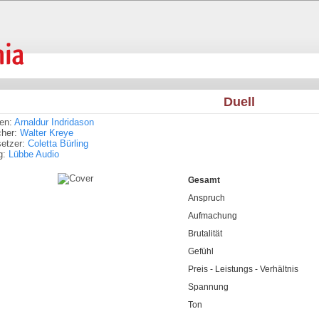
Duell
ren:
Arnaldur Indridason
cher:
Walter Kreye
setzer:
Coletta Bürling
g:
Lübbe Audio
Gesamt
Anspruch
Aufmachung
Brutalität
Gefühl
Preis - Leistungs - Verhältnis
Spannung
Ton