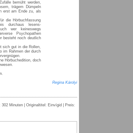
ufälle bemüht werden,
losem, trägem Dümpeln
ch erst am Ende zu, als
 für die Hörbuchfassung
is durchaus lesens-
 Auch wer keineswegs
perverse Psychopathen
r besteht noch deutlich
 sich gut in die Rollen,
so im Rahmen der durch
örvergnügen.
ne Hörbuchedition, doch
gewesen.
n.
Regina Károlyi
2 Minuten | Originaltitel: Einvígid | Preis: