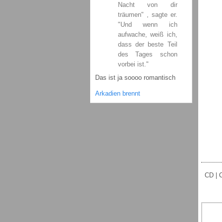
Nacht von dir
träumen" , sagte er.
"Und wenn ich
aufwache, weiß ich,
dass der beste Teil
des Tages schon
vorbei ist."
Das ist ja soooo romantisch
Arkadien brennt
CD | C