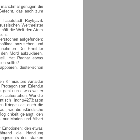
 - manchmal genügen die
s Gefecht, das auch zum
e Hauptstadt Reykjavík
russischen Weltmeister
 hält die Welt den Atem
echt.
r erstochen aufgefunden:
inofilme anzusehen und
unehmen. Der Ermittler
 den Mord aufzuklären.
uell. Hat Ragnar etwas
en sollte?
lappbaren, düster-schön
en Krimiautors Arnaldur
 Protagonisten Erlendur
r geht nun etwas weiter
eit auferstehen. Wer die
ntisch Indri&#273;ason
en Krieges als auch die
auf, wie die isländische
öglichkeit gelangt, den
 nur Marian und Albert
er Emotionen; den etwas
hrend die Handlung
n angesichts des starken