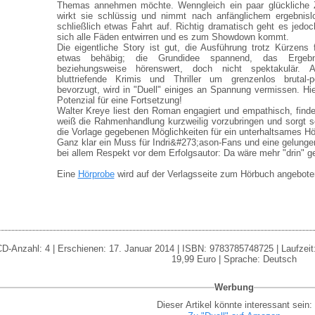
Themas annehmen möchte. Wenngleich ein paar glückliche Z
wirkt sie schlüssig und nimmt nach anfänglichem ergebnis
schließlich etwas Fahrt auf. Richtig dramatisch geht es jedo
sich alle Fäden entwirren und es zum Showdown kommt.
Die eigentliche Story ist gut, die Ausführung trotz Kürzens
etwas behäbig; die Grundidee spannend, das Ergebn
beziehungsweise hörenswert, doch nicht spektakulär.
bluttriefende Krimis und Thriller um grenzenlos brutal-
bevorzugt, wird in "Duell" einiges an Spannung vermissen. Hie
Potenzial für eine Fortsetzung!
Walter Kreye liest den Roman engagiert und empathisch, findet
weiß die Rahmenhandlung kurzweilig vorzubringen und sorgt 
die Vorlage gegebenen Möglichkeiten für ein unterhaltsames H
Ganz klar ein Muss für Indri&#273;ason-Fans und eine gelunge
bei allem Respekt vor dem Erfolgsautor: Da wäre mehr "drin" 
Eine
Hörprobe
wird auf der Verlagsseite zum Hörbuch angebote
D-Anzahl: 4 | Erschienen: 17. Januar 2014 | ISBN: 9783785748725 | Laufzeit: 30
19,99 Euro | Sprache: Deutsch
Werbung
Dieser Artikel könnte interessant sein: