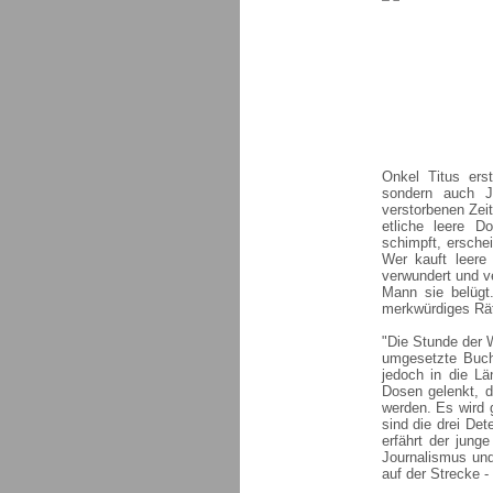
Onkel Titus ers
sondern auch J
verstorbenen Zei
etliche leere D
schimpft, ersche
Wer kauft leere 
verwundert und v
Mann sie belügt
merkwürdiges Rät
"Die Stunde der W
umgesetzte Buchv
jedoch in die Lä
Dosen gelenkt, d
werden. Es wird g
sind die drei De
erfährt der jung
Journalismus und 
auf der Strecke -