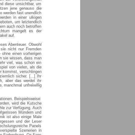
nd diese unsichtbar, um
utzen jene genauso die
So werden fast unendlich
erden in einer ulkigen
eboten, um letztendlich
dern auch noch betroffen
ichtum mangelt es der
akel auf.
ieses Abenteuer. Obwohl
 sie nicht nur Fremden
- ohne einen vorherigen
nn sie wissen, dass man
ehr viel, was schon ein
piel von vielen, als die
er kommst, verschlingen
emlich sicher. [...] Ihr
, aber das werdet ihr
e, manchmal unfreiwillig
ationen. Beispielsweise:
erden, wird die Kutsche
öhle zur Verfügung. Auch
aufgerissen Mündern und
mik ist also einige Male
rgessen und der Leser
bwechslungsreiche Panels
verspielte Szenerien in
nten Farbgebung. Oz-Fans