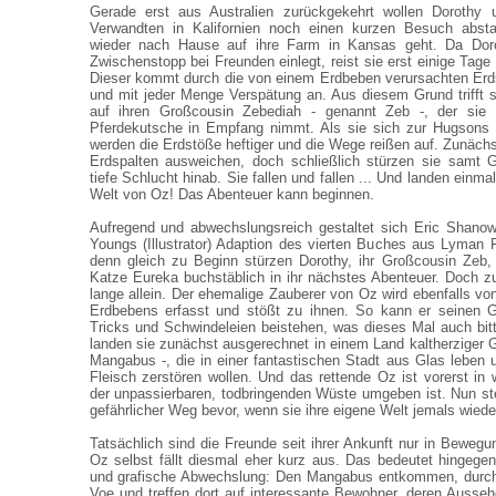
Gerade erst aus Australien zurückgekehrt wollen Dorothy 
Verwandten in Kalifornien noch einen kurzen Besuch absta
wieder nach Hause auf ihre Farm in Kansas geht. Da Doro
Zwischenstopp bei Freunden einlegt, reist sie erst einige Tag
Dieser kommt durch die von einem Erdbeben verursachten Erd
und mit jeder Menge Verspätung an. Aus diesem Grund trifft si
auf ihren Großcousin Zebediah - genannt Zeb -, der sie
Pferdekutsche in Empfang nimmt. Als sie sich zur Hugsons
werden die Erdstöße heftiger und die Wege reißen auf. Zunächs
Erdspalten ausweichen, doch schließlich stürzen sie samt G
tiefe Schlucht hinab. Sie fallen und fallen ... Und landen einm
Welt von Oz! Das Abenteuer kann beginnen.
Aufregend und abwechslungsreich gestaltet sich Eric Shanow
Youngs (Illustrator) Adaption des vierten Buches aus Lyma
denn gleich zu Beginn stürzen Dorothy, ihr Großcousin Zeb,
Katze Eureka buchstäblich in ihr nächstes Abenteuer. Doch z
lange allein. Der ehemalige Zauberer von Oz wird ebenfalls v
Erdbebens erfasst und stößt zu ihnen. So kann er seinen Ge
Tricks und Schwindeleien beistehen, was dieses Mal auch bitte
landen sie zunächst ausgerechnet in einem Land kaltherzige
Mangabus -, die in einer fantastischen Stadt aus Glas leben
Fleisch zerstören wollen. Und das rettende Oz ist vorerst in 
der unpassierbaren, todbringenden Wüste umgeben ist. Nun ste
gefährlicher Weg bevor, wenn sie ihre eigene Welt jemals wiede
Tatsächlich sind die Freunde seit ihrer Ankunft nur in Bewegu
Oz selbst fällt diesmal eher kurz aus. Das bedeutet hingegen
und grafische Abwechslung: Den Mangabus entkommen, durch
Voe und treffen dort auf interessante Bewohner, deren Aussehe