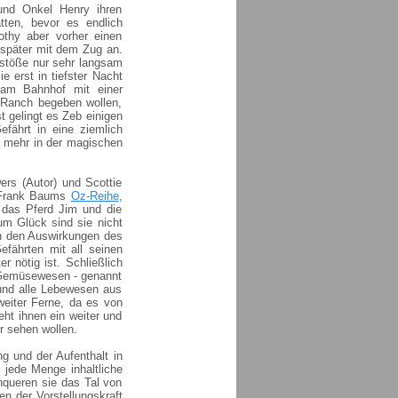
und Onkel Henry ihren
tten, bevor es endlich
thy aber vorher einen
e später mit dem Zug an.
stöße nur sehr langsam
e erst in tiefster Nacht
 am Bahnhof mit einer
 Ranch begeben wollen,
t gelingt es Zeb einigen
efährt in eine ziemlich
al mehr in der magischen
ers (Autor) und Scottie
n Frank Baums
Oz-Reihe
,
 das Pferd Jim und die
um Glück sind sie nicht
on den Auswirkungen des
fährten mit all seinen
r nötig ist. Schließlich
r Gemüsewesen - genannt
 und alle Lebewesen aus
weiter Ferne, da es von
ht ihnen ein weiter und
r sehen wollen.
ng und der Aufenthalt in
 jede Menge inhaltliche
queren sie das Tal von
n der Vorstellungskraft