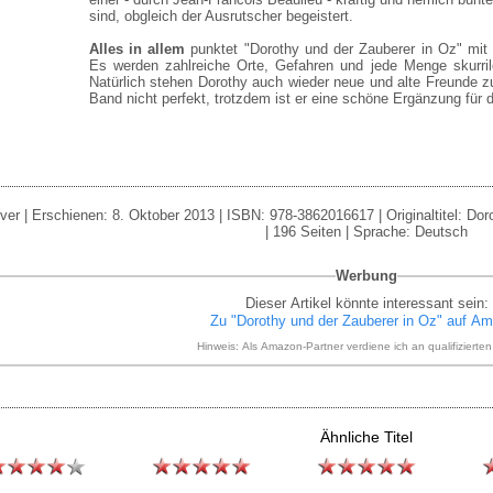
sind, obgleich der Ausrutscher begeistert.
Alles in allem
punktet "Dorothy und der Zauberer in Oz" mit
Es werden zahlreiche Orte, Gefahren und jede Menge skurri
Natürlich stehen Dorothy auch wieder neue und alte Freunde zu
Band nicht perfekt, trotzdem ist er eine schöne Ergänzung für
er | Erschienen: 8. Oktober 2013 | ISBN: 978-3862016617 | Originaltitel: Dor
| 196 Seiten | Sprache: Deutsch
Werbung
Dieser Artikel könnte interessant sein:
Zu "Dorothy und der Zauberer in Oz" auf A
Hinweis: Als Amazon-Partner verdiene ich an qualifizierte
Ähnliche Titel