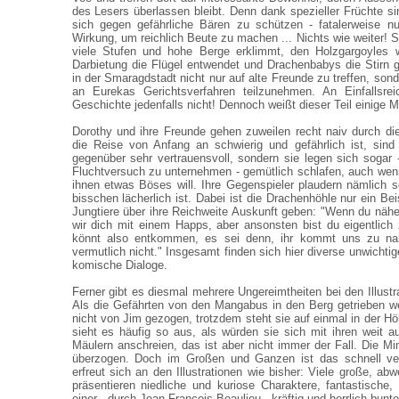
des Lesers überlassen bleibt. Denn dank spezieller Früchte si
sich gegen gefährliche Bären zu schützen - fatalerweise n
Wirkung, um reichlich Beute zu machen ... Nichts wie weiter! 
viele Stufen und hohe Berge erklimmt, den Holzgargoyles w
Darbietung die Flügel entwendet und Drachenbabys die Stirn g
in der Smaragdstadt nicht nur auf alte Freunde zu treffen, son
an Eurekas Gerichtsverfahren teilzunehmen. An Einfallsre
Geschichte jedenfalls nicht! Dennoch weißt dieser Teil einige M
Dorothy und ihre Freunde gehen zuweilen recht naiv durch d
die Reise von Anfang an schwierig und gefährlich ist, sind
gegenüber sehr vertrauensvoll, sondern sie legen sich sogar 
Fluchtversuch zu unternehmen - gemütlich schlafen, auch we
ihnen etwas Böses will. Ihre Gegenspieler plaudern nämlich s
bisschen lächerlich ist. Dabei ist die Drachenhöhle nur ein Beis
Jungtiere über ihre Reichweite Auskunft geben: "Wenn du näh
wir dich mit einem Happs, aber ansonsten bist du eigentlich zi
könnt also entkommen, es sei denn, ihr kommt uns zu nah
vermutlich nicht." Insgesamt finden sich hier diverse unwichtig
komische Dialoge.
Ferner gibt es diesmal mehrere Ungereimtheiten bei den Illustr
Als die Gefährten von den Mangabus in den Berg getrieben w
nicht von Jim gezogen, trotzdem steht sie auf einmal in der H
sieht es häufig so aus, als würden sie sich mit ihren weit 
Mäulern anschreien, das ist aber nicht immer der Fall. Die Mi
überzogen. Doch im Großen und Ganzen ist das schnell ve
erfreut sich an den Illustrationen wie bisher: Viele große, a
präsentieren niedliche und kuriose Charaktere, fantastische, 
einer - durch Jean-Francois Beaulieu - kräftig und herrlich bu