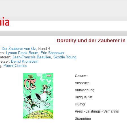
Dorothy und der Zauberer in
:
Der Zauberer von Oz
, Band 4
ren:
Lyman Frank Baum
,
Eric Shanower
tratoren:
Jean-Francois Beaulieu
,
Skottie Young
setzer:
Bernd Kronsbein
g:
Panini Comics
Gesamt
Anspruch
Aufmachung
Bildqualität
Humor
Preis - Leistungs - Verhältnis
Spannung