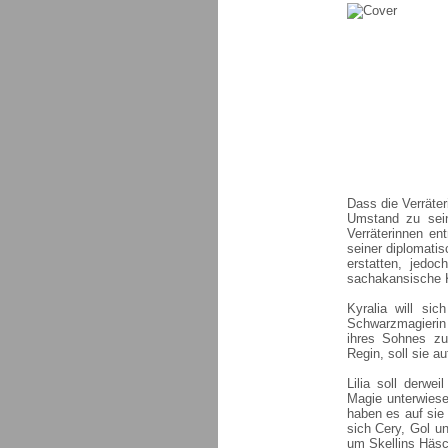
Dass die Verräter
Umstand zu sein
Verräterinnen en
seiner diplomati
erstatten, jedo
sachakansische K
Kyralia will sic
Schwarzmagierin 
ihres Sohnes zu
Regin, soll sie au
Lilia soll derw
Magie unterwiese
haben es auf sie 
sich Cery, Gol u
um Skellins Häsc