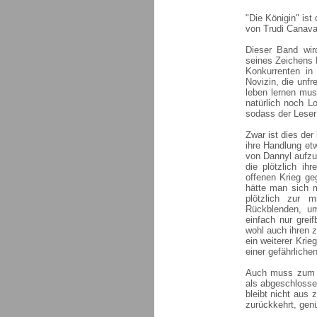
"Die Königin" ist
von Trudi Canava
Dieser Band wir
seines Zeichens 
Konkurrenten in 
Novizin, die unf
leben lernen mus
natürlich noch L
sodass der Leser
Zwar ist dies der
ihre Handlung et
von Dannyl aufzu
die plötzlich ih
offenen Krieg ge
hätte man sich m
plötzlich zur 
Rückblenden, um
einfach nur grei
wohl auch ihren 
ein weiterer Krie
einer gefährlich
Auch muss zum E
als abgeschlosse
bleibt nicht aus 
zurückkehrt, gen