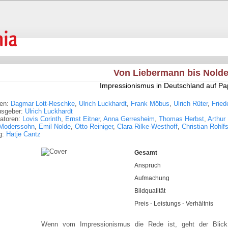
Von Liebermann bis Nold
Impressionismus in Deutschland auf Pa
ren:
Dagmar Lott-Reschke
,
Ulrich Luckhardt
,
Frank Möbus
,
Ulrich Rüter
,
Fried
usgeber:
Ulrich Luckhardt
tratoren:
Lovis Corinth
,
Ernst Eitner
,
Anna Gerresheim
,
Thomas Herbst
,
Arthur 
 Moderssohn
,
Emil Nolde
,
Otto Reiniger
,
Clara Rilke-Westhoff
,
Christian Rohlf
g:
Hatje Cantz
Gesamt
Anspruch
Aufmachung
Bildqualität
Preis - Leistungs - Verhältnis
Wenn vom Impressionismus die Rede ist, geht der Blick