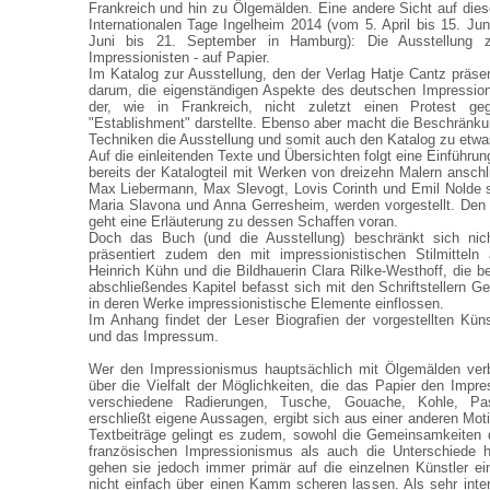
Frankreich und hin zu Ölgemälden. Eine andere Sicht auf diese
Internationalen Tage Ingelheim 2014 (vom 5. April bis 15. Jun
Juni bis 21. September in Hamburg): Die Ausstellung z
Impressionisten - auf Papier.
Im Katalog zur Ausstellung, den der Verlag Hatje Cantz präsen
darum, die eigenständigen Aspekte des deutschen Impression
der, wie in Frankreich, nicht zuletzt einen Protest ge
"Establishment" darstellte. Ebenso aber macht die Beschränk
Techniken die Ausstellung und somit auch den Katalog zu etw
Auf die einleitenden Texte und Übersichten folgt eine Einführ
bereits der Katalogteil mit Werken von dreizehn Malern anschl
Max Liebermann, Max Slevogt, Lovis Corinth und Emil Nolde 
Maria Slavona und Anna Gerresheim, werden vorgestellt. Den 
geht eine Erläuterung zu dessen Schaffen voran.
Doch das Buch (und die Ausstellung) beschränkt sich nich
präsentiert zudem den mit impressionistischen Stilmitteln 
Heinrich Kühn und die Bildhauerin Clara Rilke-Westhoff, die be
abschließendes Kapitel befasst sich mit den Schriftstellern G
in deren Werke impressionistische Elemente einflossen.
Im Anhang findet der Leser Biografien der vorgestellten Kün
und das Impressum.
Wer den Impressionismus hauptsächlich mit Ölgemälden verb
über die Vielfalt der Möglichkeiten, die das Papier den Impress
verschiedene Radierungen, Tusche, Gouache, Kohle, Pas
erschließt eigene Aussagen, ergibt sich aus einer anderen Mot
Textbeiträge gelingt es zudem, sowohl die Gemeinsamkeiten
französischen Impressionismus als auch die Unterschiede h
gehen sie jedoch immer primär auf die einzelnen Künstler ei
nicht einfach über einen Kamm scheren lassen. Als sehr inter