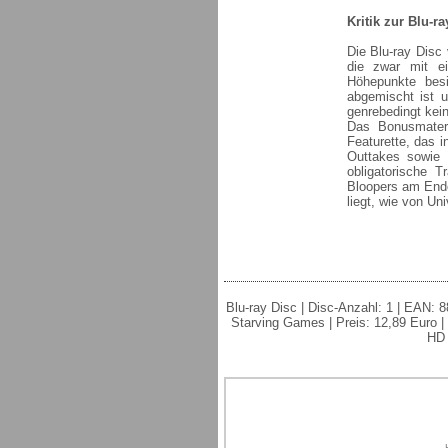
Kritik zur Blu-ra
Die Blu-ray Disc
die zwar mit ei
Höhepunkte bes
abgemischt ist u
genrebedingt kei
Das Bonusmateri
Featurette, das i
Outtakes sowie I
obligatorische T
Bloopers am Ende
liegt, wie von Un
Blu-ray Disc | Disc-Anzahl: 1 | EAN: 8
Starving Games | Preis: 12,89 Euro |
HD 