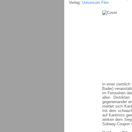
Verlag:
Universum Film
In einer ziemlich
Bader) veranstal
im Fernsehen übe
allen Distrikt
gegeneinander an
meldet sich Kant
mit dem schwachk
auf Kantmiss gew
winken dem Siege
Subway-Coupon s