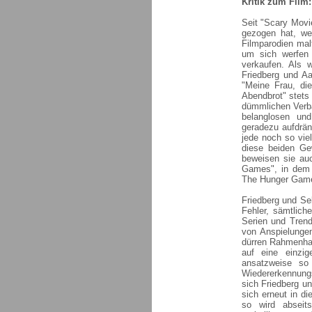
Kritik zum Film:
Seit "Scary Movi
gezogen hat, wer
Filmparodien mal
um sich werfen
verkaufen. Als w
Friedberg und Aa
"Meine Frau, die
Abendbrot" stets 
dümmlichen Verbal
belanglosen und
geradezu aufdrän
jede noch so vie
diese beiden Ge
beweisen sie au
Games", in dem s
The Hunger Game
Friedberg und Se
Fehler, sämtlich
Serien und Trend
von Anspielungen
dürren Rahmenhan
auf eine einzi
ansatzweise so
Wiedererkennungs
sich Friedberg un
sich erneut in di
so wird abseit