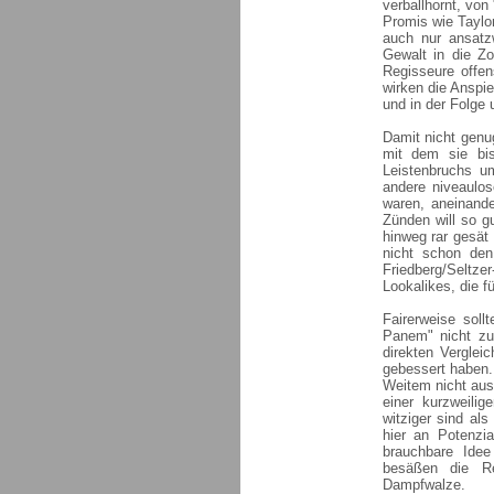
verballhornt, von
Promis wie Taylo
auch nur ansatz
Gewalt in die Zo
Regisseure offen
wirken die Anspi
und in der Folge u
Damit nicht genu
mit dem sie bis
Leistenbruchs u
andere niveaulos
waren, aneinande
Zünden will so g
hinweg rar gesät 
nicht schon den
Friedberg/Selt
Lookalikes, die f
Fairerweise sol
Panem" nicht zu
direkten Verglei
gebessert haben. 
Weitem nicht aus
einer kurzweili
witziger sind als
hier an Potenzia
brauchbare Idee
besäßen die Re
Dampfwalze.