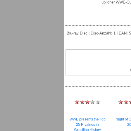
üblicher WWE-Qua
Blu-ray Disc | Disc-Anzahl: 1 | EAN: 
WWE presents the Top
Night of
25 Rivalries in
2
Wrestling History