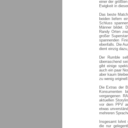
einer der größten
Ewigkeit in dies
Das beste Match 
beiden liefern e
Schluss spannen
Männer bildet. 
Randy Orten zwa
großer Supersta
spannenden Fini
ebenfalls. Die Au
dient einzig dazu
Der Rumble sel
überraschend sei
gibt einige spe
auch ein paar No
aber kaum bleiben
zu wenig originell
Die Extras der B
Konsumenten bi
vergangenen RA
aktuellen Storyli
vor dem PPV ans
etwas unverständl
mehreren Sprach
Insgesamt lohnt 
die nur gelegen