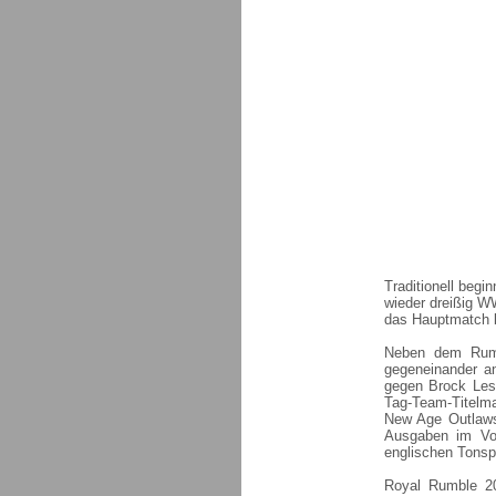
Traditionell beg
wieder dreißig W
das Hauptmatch b
Neben dem Rumb
gegeneinander a
gegen Brock Les
Tag-Team-Titelm
New Age Outlaw
Ausgaben im Vor
englischen Tonsp
Royal Rumble 201