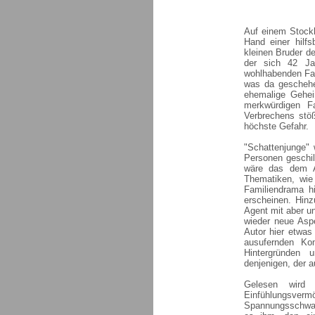
Auf einem Stockh
Hand einer hilfs
kleinen Bruder de
der sich 42 Ja
wohlhabenden Fa
was da geschehe
ehemalige Gehe
merkwürdigen Fa
Verbrechens stö
höchste Gefahr.
"Schattenjunge" 
Personen geschil
wäre das dem Au
Thematiken, wie
Familiendrama h
erscheinen. Hin
Agent mit aber un
wieder neue Aspe
Autor hier etwas 
ausufernden Ko
Hintergründen 
denjenigen, der 
Gelesen wird 
Einfühlungsverm
Spannungsschwan