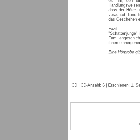
es ihm, den ei
Handlungsweisen
dass der Hörer un
verachtet. Eine B
das Geschehen ei
Fazit:
"Schattenjunge" i
Familiengeschich
ihnen einhergehe
Eine Hörprobe gib
CD | CD-Anzahl: 6 | Erschienen: 1. S